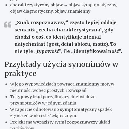
charakterystyczny objaw
→ objaw symptomatyczny,
objaw diagnostyczny, objaw znamienny
„Znak rozpoznawczy”
często lepiej oddaje
sens niż „cecha charakterystyczna”, gdy
chodzi o coś, co identyfikuje niemal
natychmiast (gest, detal ubioru, motto). To
nie tyle „typowość”, ile „identyfikowalność”.
Przykłady użycia synonimów w
praktyce
W jego wypowiedziach powraca
znamienny
motyw
nieufności wobec prostych rozwiązań.
To
typowy
błąd początkujących: zbyt dużo
przymiotników w jednym zdaniu.
W raporcie odnotowano
symptomatyczny
spadek
zgłoszeń w okresie świątecznym.
Projekt ma
wyrazisty
rytm i
rozpoznawczy
układ
nagłówków.