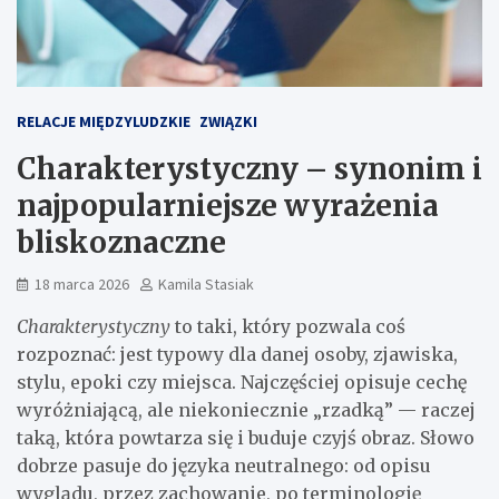
RELACJE MIĘDZYLUDZKIE
ZWIĄZKI
Charakterystyczny – synonim i
najpopularniejsze wyrażenia
bliskoznaczne
18 marca 2026
Kamila Stasiak
Charakterystyczny
to taki, który pozwala coś
rozpoznać: jest typowy dla danej osoby, zjawiska,
stylu, epoki czy miejsca. Najczęściej opisuje cechę
wyróżniającą, ale niekoniecznie „rzadką” — raczej
taką, która powtarza się i buduje czyjś obraz. Słowo
dobrze pasuje do języka neutralnego: od opisu
wyglądu, przez zachowanie, po terminologię