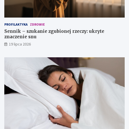
c
z
e
n
PROFILAKTYKA
ZDROWIE
i
Sennik – szukanie zgubionej rzeczy: ukryte
e
znaczenie snu
s
n
19 lipca 2026
u