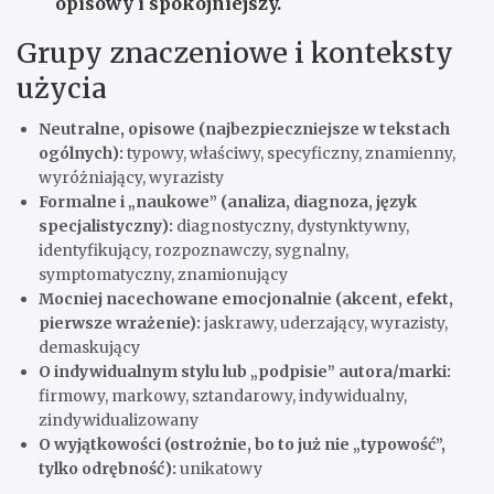
opisowy i spokojniejszy.
Grupy znaczeniowe i konteksty
użycia
Neutralne, opisowe (najbezpieczniejsze w tekstach
ogólnych):
typowy, właściwy, specyficzny, znamienny,
wyróżniający, wyrazisty
Formalne i „naukowe” (analiza, diagnoza, język
specjalistyczny):
diagnostyczny, dystynktywny,
identyfikujący, rozpoznawczy, sygnalny,
symptomatyczny, znamionujący
Mocniej nacechowane emocjonalnie (akcent, efekt,
pierwsze wrażenie):
jaskrawy, uderzający, wyrazisty,
demaskujący
O indywidualnym stylu lub „podpisie” autora/marki:
firmowy, markowy, sztandarowy, indywidualny,
zindywidualizowany
O wyjątkowości (ostrożnie, bo to już nie „typowość”,
tylko odrębność):
unikatowy