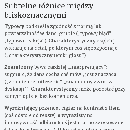
Subtelne różnice między
bliskoznacznymi
Typowy
podkreśla zgodność z normą lub
powtarzalność w danej grupie („typowy błąd”,
„typowa reakcja”).
Charakterystyczny
częściej
wskazuje na detal, po którym coś się rozpoznaje
(„charakterystyczny tembr głosu”).
Znamienny
bywa bardziej „interpretujący”:
sugeruje, że dana cecha coś mówi, jest znacząca
(„znamienne milczenie”, „znamienny zwrot w
dyskusji”).
Charakterystyczny
może pozostać przy
samym opisie, bez komentarza.
Wyróżniający
przenosi ciężar na kontrast z tłem
(coś odstaje od reszty), a
wyrazisty
na
intensywność odbioru (coś jest mocno zarysowane,
łatwe do uchwycenia).
Uderzający
idzie jeszcze