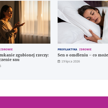
ZDROWIE
PROFILAKTYKA
ZDROWIE
zukanie zgubionej rzeczy:
Sen o omdleniu – co może
czenie snu
19 lipca 2026
6