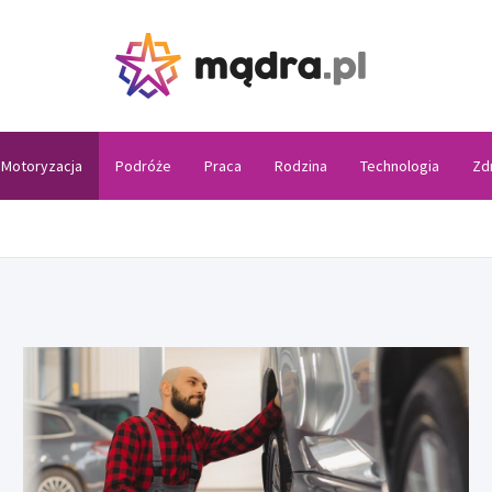
Madra
Motoryzacja
Podróże
Praca
Rodzina
Technologia
Zd