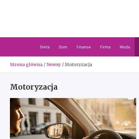
Skip
to
content
Dieta
Dom
Finanse
Firma
Moda
Strona główna
Newsy
Motoryzacja
Motoryzacja