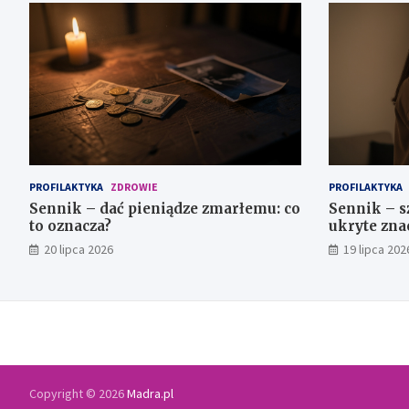
PROFILAKTYKA
ZDROWIE
PROFILAKTYKA
Sennik – dać pieniądze zmarłemu: co
Sennik – s
to oznacza?
ukryte zna
20 lipca 2026
19 lipca 202
Copyright © 2026
Madra.pl