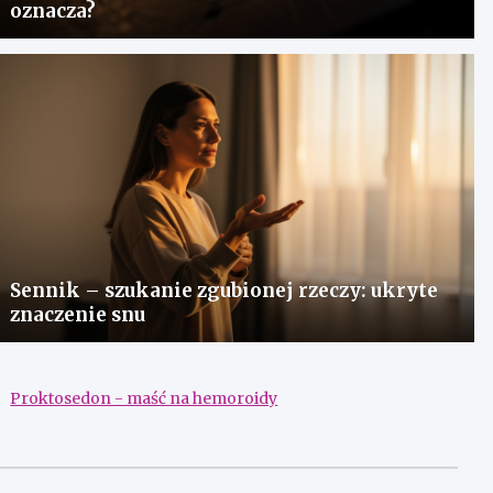
oznacza?
Sennik – szukanie zgubionej rzeczy: ukryte
znaczenie snu
Proktosedon - maść na hemoroidy