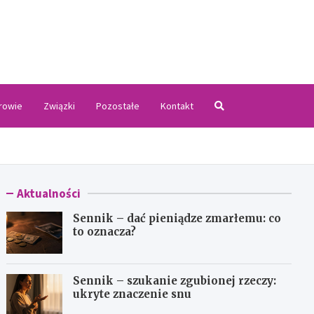
.pl
rowie
Związki
Pozostałe
Kontakt
Aktualności
Sennik – dać pieniądze zmarłemu: co
to oznacza?
Sennik – szukanie zgubionej rzeczy:
ukryte znaczenie snu