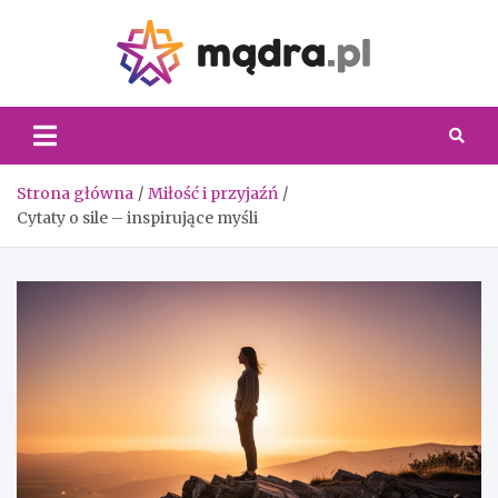
Skip
to
content
Madra.
Strona główna
Miłość i przyjaźń
Cytaty o sile – inspirujące myśli