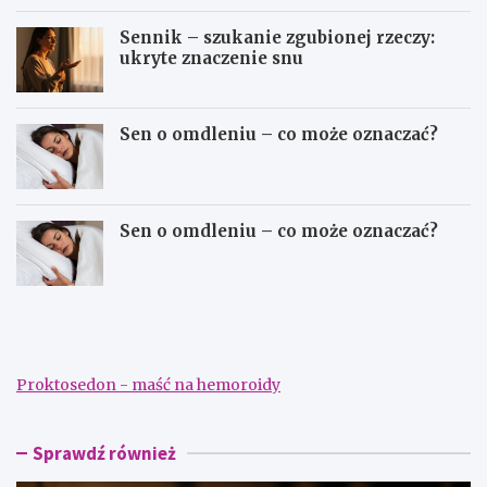
Sennik – szukanie zgubionej rzeczy:
ukryte znaczenie snu
Sen o omdleniu – co może oznaczać?
Sen o omdleniu – co może oznaczać?
S
S
e
e
n
n
n
n
i
i
Proktosedon - maść na hemoroidy
k
k
–
–
d
s
a
z
Sprawdź również
ć
u