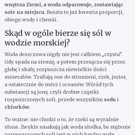
wnętrza Ziemi, a woda odparowuje, zostawiając
sole na miejscu.
Reszta to już kwestia proporcji,
obiegu wody i chemii.
Skąd w ogóle bierze się sól w
wodzie morskiej?
Woda deszczowa nigdy nie jest całkiem „czysta”.
Gdy spada na ziemię, a potem przesącza się przez
glebę i skały, rozpuszcza niewielkie ilości
minerałów. Trafiają one do strumieni, rzek, jezior,
a ostatecznie do mórz i oceanów. Wśród tych
substancji są jony, czyli drobne cząstki
rozpuszczonych soli, przede wszystkim
sodu
i
chlorków
.
To ważne: nie chodzi o to, że rzeki są wyraźnie
słone. Zwykle smakują jak woda słodka, bo stężenie
rozpuszczonych soli jest w nich bardzo małe.