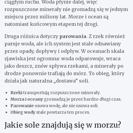
ciągłym ruchu. Woda płynie dalej, więc
rozpuszczone minerały nie gromadzą się w jednym
miejscu przez miliony lat. Morze i ocean są
natomiast końcowym etapem tej drogi.
Druga różnica dotyczy
parowania
. Z rzek również
paruje woda, ale ich system jest stale odnawiany
przez opady, dopływy i odpływ. W oceanach skala
zjawiska jest ogromna: woda odparowuje, wraca
jako deszcz, znów spływa rzekami, a minerały po
drodze ponownie trafiają do mórz. To obieg, który
działa jak naturalna „dostawa” soli.
Rzeki
transportują rozpuszczone minerały.
Morza i oceany
gromadzą je przez bardzo długi czas.
Parowanie
usuwa wodę, ale nie usuwa soli.
Obieg wody
stale powtarza ten proces.
Jakie sole znajdują się w morzu?