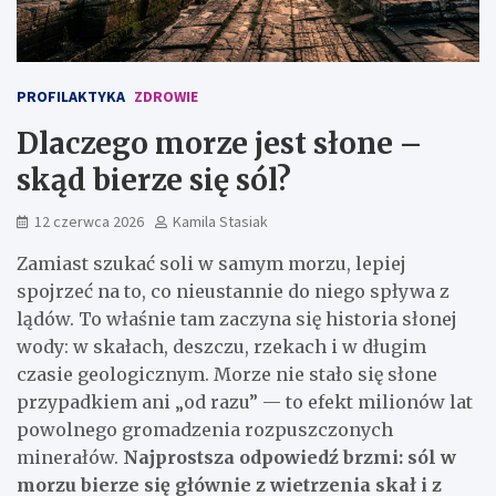
PROFILAKTYKA
ZDROWIE
Dlaczego morze jest słone –
skąd bierze się sól?
12 czerwca 2026
Kamila Stasiak
Zamiast szukać soli w samym morzu, lepiej
spojrzeć na to, co nieustannie do niego spływa z
lądów. To właśnie tam zaczyna się historia słonej
wody: w skałach, deszczu, rzekach i w długim
czasie geologicznym. Morze nie stało się słone
przypadkiem ani „od razu” — to efekt milionów lat
powolnego gromadzenia rozpuszczonych
minerałów.
Najprostsza odpowiedź brzmi: sól w
morzu bierze się głównie z wietrzenia skał i z