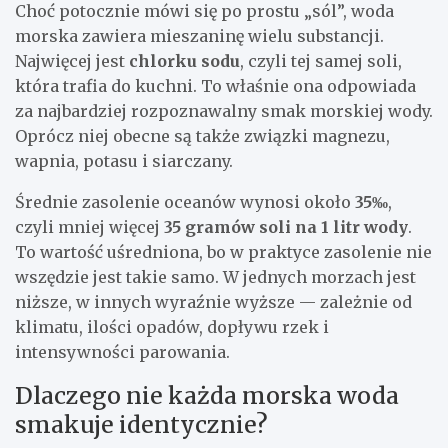
Choć potocznie mówi się po prostu „sól”, woda
morska zawiera mieszaninę wielu substancji.
Najwięcej jest
chlorku sodu
, czyli tej samej soli,
która trafia do kuchni. To właśnie ona odpowiada
za najbardziej rozpoznawalny smak morskiej wody.
Oprócz niej obecne są także związki magnezu,
wapnia, potasu i siarczany.
Średnie zasolenie oceanów wynosi około
35‰
,
czyli mniej więcej
35 gramów soli na 1 litr wody
.
To wartość uśredniona, bo w praktyce zasolenie nie
wszędzie jest takie samo. W jednych morzach jest
niższe, w innych wyraźnie wyższe — zależnie od
klimatu, ilości opadów, dopływu rzek i
intensywności parowania.
Dlaczego nie każda morska woda
smakuje identycznie?