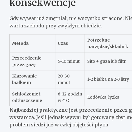
konsekwencje
Gdy wywar już zmętniał, nie wszystko stracone. Nie
warta zachodu przy zwykłym obiedzie.
Potrzebne
Metoda
Czas
narzędzie/składnik
Przecedzenie
5-10 minut
Sito + gaza lub filtr
przez gazę
Klarowanie
20-30
1-2 białka na 2-3 litry
białkiem
minut
Schłodzenie i
6-12 godzin
Lodówka, łyżka
odtłuszczenie
w 4°C
Najbardziej praktyczne jest przecedzenie przez g
wystarcza. Jeśli jednak wywar był gotowany zbyt m
problem siedzi już w całej objętości płynu.