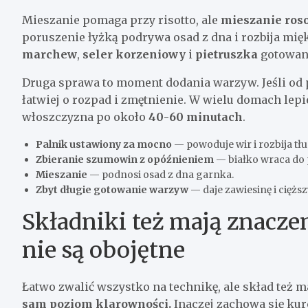
Mieszanie pomaga przy risotto, ale
mieszanie ros
poruszenie łyżką podrywa osad z dna i rozbija mię
marchew
,
seler korzeniowy
i
pietruszka
gotowane
Druga sprawa to moment dodania warzyw. Jeśli od p
łatwiej o rozpad i zmętnienie. W wielu domach lepie
włoszczyzna po około
40-60 minutach
.
Palnik ustawiony za mocno
— powoduje wir i rozbija tłu
Zbieranie szumowin z opóźnieniem
— białko wraca do 
Mieszanie
— podnosi osad z dna garnka.
Zbyt długie gotowanie warzyw
— daje zawiesinę i ciężs
Składniki też mają znacze
nie są obojętne
Łatwo zwalić wszystko na technikę, ale skład też 
sam poziom klarowności.
Inaczej zachowa się ku