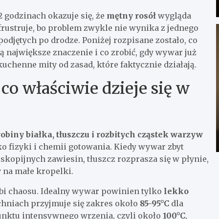
2 godzinach okazuje się, że
mętny rosół
wygląda
frustruje, bo problem zwykle nie wynika z jednego
podjętych po drodze. Poniżej rozpisane zostało, co
ą największe znaczenie i co zrobić, gdy wywar już
 kuchenne mity od zasad, które faktycznie działają.
 co właściwie dzieje się w
obiny białka, tłuszczu i rozbitych cząstek warzyw
lko fizyki i chemii gotowania. Kiedy wywar zbyt
skopijnych zawiesin, tłuszcz rozprasza się w płynie,
y na małe kropelki.
ubi chaosu. Idealny wywar powinien tylko
lekko
uchniach przyjmuje się zakres około
85-95°C
dla
unktu intensywnego wrzenia, czyli około
100°C
,