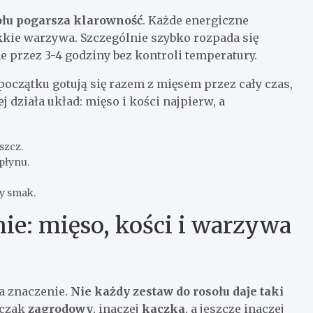
ołu pogarsza klarowność
. Każde energiczne
kkie warzywa. Szczególnie szybko rozpada się
 przez 3-4 godziny bez kontroli temperatury.
oczątku gotują się razem z mięsem przez cały czas,
j działa układ: mięso i kości najpierw, a
szcz.
płynu.
zy smak.
nie: mięso, kości i warzywa
ma znaczenie.
Nie każdy zestaw do rosołu daje taki
rczak
zagrodowy
, inaczej
kaczka
, a jeszcze inaczej