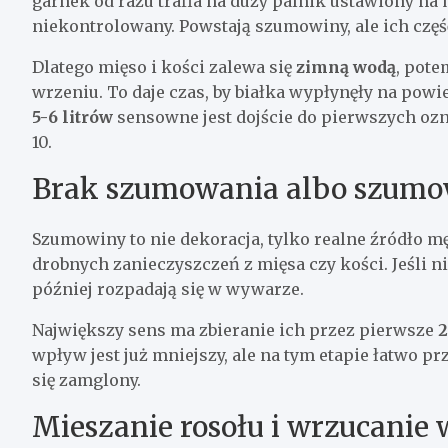
garnek od razu trafia na duży palnik ustawiony n
niekontrolowany. Powstają szumowiny, ale ich część
Dlatego mięso i kości zalewa się
zimną wodą
, pote
wrzeniu. To daje czas, by białka wypłynęły na powie
5-6 litrów
sensowne jest dojście do pierwszych oz
10.
Brak szumowania albo szumo
Szumowiny to nie dekoracja, tylko realne źródło mę
drobnych zanieczyszczeń z mięsa czy kości. Jeśli n
później rozpadają się w wywarze.
Największy sens ma zbieranie ich przez pierwsze
2
wpływ jest już mniejszy, ale na tym etapie łatwo 
się zamglony.
Mieszanie rosołu i wrzucani