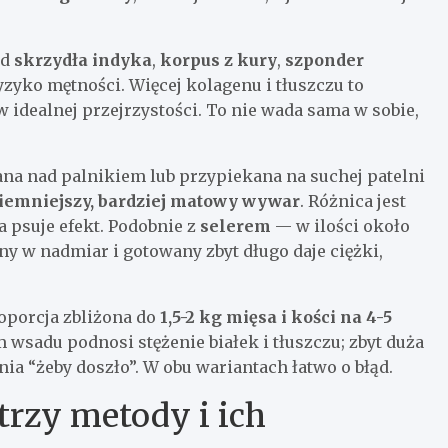
ad
skrzydła indyka
,
korpus z kury
,
szponder
yzyko mętności. Więcej kolagenu i tłuszczu to
w idealnej przejrzystości. To nie wada sama w sobie,
ana nad palnikiem lub przypiekana na suchej patelni
 ciemniejszy, bardziej matowy wywar
. Różnica jest
 psuje efekt. Podobnie z
selerem
— w ilości około
y w nadmiar i gotowany zbyt długo daje ciężki,
oporcja zbliżona do
1,5-2 kg mięsa i kości na 4-5
 wsadu podnosi stężenie białek i tłuszczu; zbyt duża
a “żeby doszło”. W obu wariantach łatwo o błąd.
trzy metody i ich