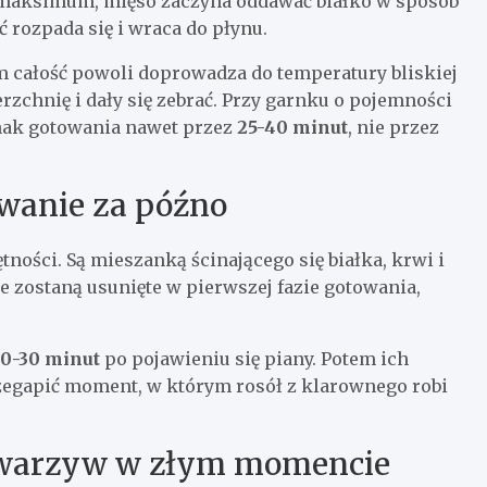
a maksimum, mięso zaczyna oddawać białko w sposób
 rozpada się i wraca do płynu.
m całość powoli doprowadza do temperatury bliskiej
rzchnię i dały się zebrać. Przy garnku o pojemności
nak gotowania nawet przez
25-40 minut
, nie przez
wanie za późno
tności. Są mieszanką ścinającego się białka, krwi i
ie zostaną usunięte w pierwszej fazie gotowania,
0-30 minut
po pojawieniu się piany. Potem ich
przegapić moment, w którym rosół z klarownego robi
e warzyw w złym momencie