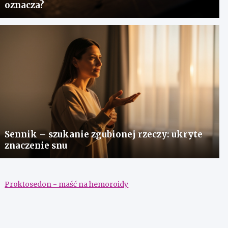
oznacza?
Sennik – szukanie zgubionej rzeczy: ukryte
znaczenie snu
Proktosedon - maść na hemoroidy