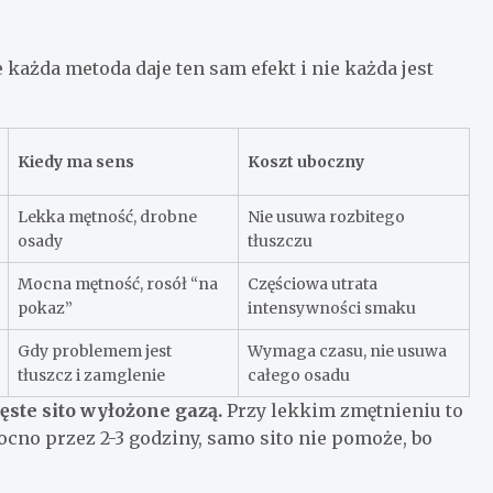
 każda metoda daje ten sam efekt i nie każda jest
Kiedy ma sens
Koszt uboczny
Lekka mętność, drobne
Nie usuwa rozbitego
osady
tłuszczu
Mocna mętność, rosół “na
Częściowa utrata
pokaz”
intensywności smaku
Gdy problemem jest
Wymaga czasu, nie usuwa
tłuszcz i zamglenie
całego osadu
ęste sito wyłożone gazą.
Przy lekkim zmętnieniu to
ocno przez 2-3 godziny, samo sito nie pomoże, bo