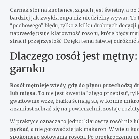
Garnek stoi na kuchence, zapach jest świetny, a po 
bardziej jak zwykła zupa niż niedzielny wywar. To 
“pechowego” błędu, tylko z kilku drobnych decyzji 
naprawdę psuje klarowność rosołu, które błędy maj
stracił przejrzystość. Dzięki temu łatwiej odróżnić
Dlaczego rosół jest mętny:
garnku
Rosół mętnieje wtedy, gdy do płynu przechodzą dr
lub mięsa.
To nie jest kwestia “złego przepisu”, ty
gwałtownie wrze, białka ścinają się w formie mikro
a zamiast zebrać się na powierzchni, zostaje rozbit
W praktyce oznacza to jedno: klarowny rosół nie l
pyrkać
, a nie gotować się jak makaron. W wielu k
spokojnego gotowania rosołu. Po przekroczeniu p