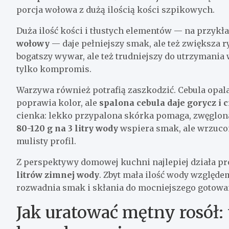
porcja wołowa z dużą ilością kości szpikowych.
Duża ilość kości i tłustych elementów — na przykł
wołowy
— daje pełniejszy smak, ale też zwiększa r
bogatszy wywar, ale też trudniejszy do utrzymania 
tylko kompromis.
Warzywa również potrafią zaszkodzić. Cebula opal
poprawia kolor, ale
spalona cebula daje gorycz i
cienka: lekko przypalona skórka pomaga, zwęglona
80-120 g na 3 litry wody
wspiera smak, ale wrzucon
mulisty profil.
Z perspektywy domowej kuchni najlepiej działa pr
litrów zimnej wody
. Zbyt mała ilość wody względem
rozwadnia smak i skłania do mocniejszego gotowani
Jak uratować mętny rosół: 