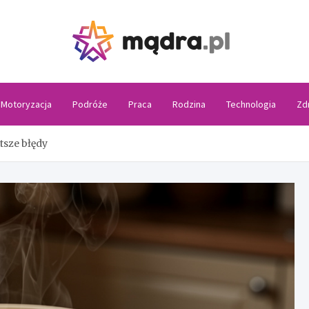
Madra
Motoryzacja
Podróże
Praca
Rodzina
Technologia
Zd
tsze błędy