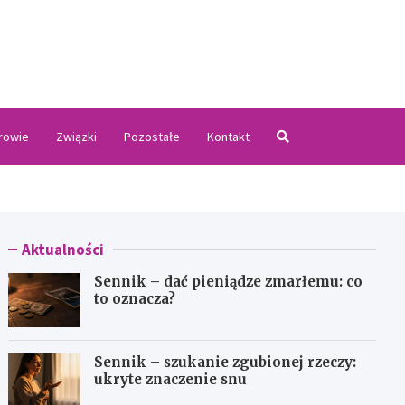
.pl
rowie
Związki
Pozostałe
Kontakt
Aktualności
Sennik – dać pieniądze zmarłemu: co
to oznacza?
Sennik – szukanie zgubionej rzeczy:
ukryte znaczenie snu