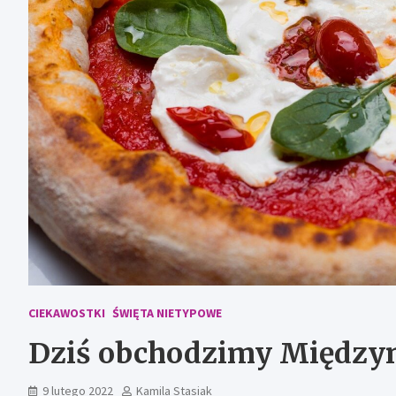
CIEKAWOSTKI
ŚWIĘTA NIETYPOWE
Dziś obchodzimy Międzyn
9 lutego 2022
Kamila Stasiak