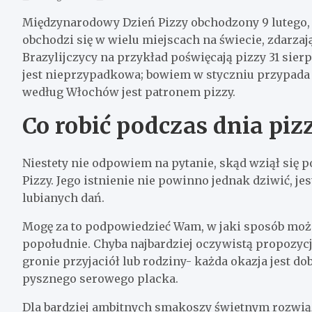
Międzynarodowy Dzień Pizzy obchodzony 9 lutego, 
obchodzi się w wielu miejscach na świecie, zdarzaj
Brazylijczycy na przykład poświęcają pizzy 31 sierp
jest nieprzypadkowa; bowiem w styczniu przypada
według Włochów jest patronem pizzy.
Co robić podczas dnia piz
Niestety nie odpowiem na pytanie, skąd wziął się
Pizzy. Jego istnienie nie powinno jednak dziwić, j
lubianych dań.
Mogę za to podpowiedzieć Wam, w jaki sposób moż
popołudnie. Chyba najbardziej oczywistą propozycją
gronie przyjaciół lub rodziny- każda okazja jest d
pysznego serowego placka.
Dla bardziej ambitnych smakoszy świetnym rozwią