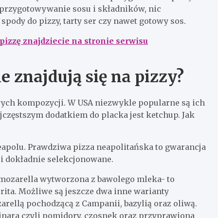
i przygotowywanie sosu i składników, nic
pody do pizzy, tarty ser czy nawet gotowy sos.
izzę znajdziecie na stronie serwisu
e znajdują się na pizzy?
wych kompozycji. W USA niezwykle popularne są ich
jczęstszym dodatkiem do placka jest ketchup. Jak
Neapolu. Prawdziwa pizza neapolitańska to gwarancja
e i dokładnie selekcjonowane.
ozarella wytworzona z bawolego mleka- to
rita. Możliwe są jeszcze dwa inne warianty
arellą pochodzącą z Campanii, bazylią oraz oliwą.
inara czyli pomidory, czosnek oraz przyprawiona