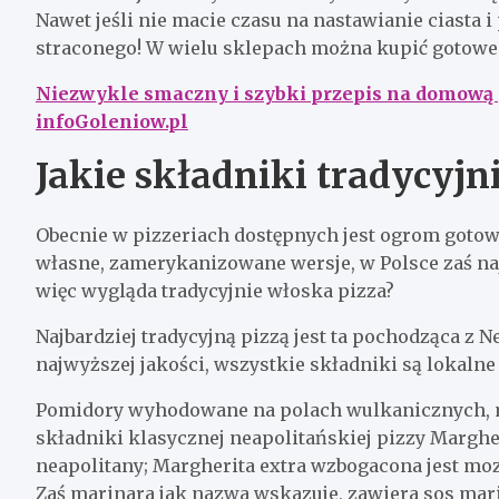
Nawet jeśli nie macie czasu na nastawianie ciasta 
straconego! W wielu sklepach można kupić gotowe s
Niezwykle smaczny i szybki przepis na domową p
infoGoleniow.pl
Jakie składniki tradycyjni
Obecnie w pizzeriach dostępnych jest ogrom goto
własne, zamerykanizowane wersje, w Polsce zaś na
więc wygląda tradycyjnie włoska pizza?
Najbardziej tradycyjną pizzą jest ta pochodząca z 
najwyższej jakości, wszystkie składniki są lokaln
Pomidory wyhodowane na polach wulkanicznych, m
składniki klasycznej neapolitańskiej pizzy Marghe
neapolitany; Margherita extra wzbogacona jest moz
Zaś marinara jak nazwa wskazuje, zawiera sos mar