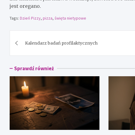
jest oregano.
Tags:
Dzień Pizzy
,
pizza
,
święta nietypowe
Nawigacja
Kalendarz badań profilaktycznych
wpisu
Sprawdź również