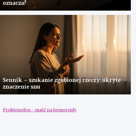
oznacza?
Sennik – szukanie zgubionej rzeczy: ukryte
znaczenie snu
Proktosedon - maść na hemoroidy