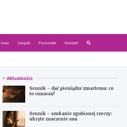
.pl
rowie
Związki
Pozostałe
Kontakt
Aktualności
Sennik – dać pieniądze zmarłemu: co
to oznacza?
Sennik – szukanie zgubionej rzeczy:
ukryte znaczenie snu