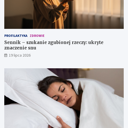
z
z
a
n
?
a
c
z
e
n
PROFILAKTYKA
ZDROWIE
i
Sennik – szukanie zgubionej rzeczy: ukryte
e
znaczenie snu
s
n
19 lipca 2026
u