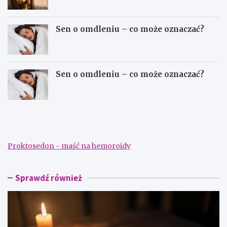
Sen o omdleniu – co może oznaczać?
Sen o omdleniu – co może oznaczać?
S
S
e
e
n
n
n
n
i
i
Proktosedon - maść na hemoroidy
k
k
–
–
d
s
a
z
Sprawdź również
ć
u
p
k
i
a
e
n
n
i