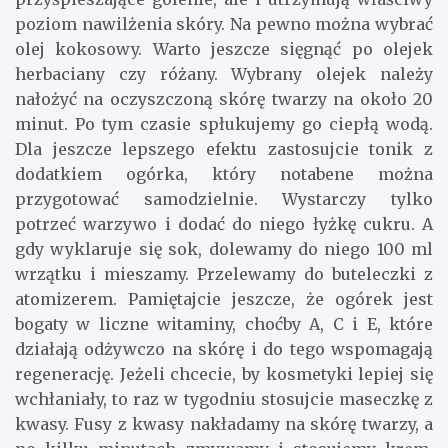
poziom nawilżenia skóry. Na pewno można wybrać
olej kokosowy. Warto jeszcze sięgnąć po olejek
herbaciany czy różany. Wybrany olejek należy
nałożyć na oczyszczoną skórę twarzy na około 20
minut. Po tym czasie spłukujemy go ciepłą wodą.
Dla jeszcze lepszego efektu zastosujcie tonik z
dodatkiem ogórka, który notabene można
przygotować samodzielnie. Wystarczy tylko
potrzeć warzywo i dodać do niego łyżkę cukru. A
gdy wyklaruje się sok, dolewamy do niego 100 ml
wrzątku i mieszamy. Przelewamy do buteleczki z
atomizerem. Pamiętajcie jeszcze, że ogórek jest
bogaty w liczne witaminy, choćby A, C i E, które
działają odżywczo na skórę i do tego wspomagają
regenerację. Jeżeli chcecie, by kosmetyki lepiej się
wchłaniały, to raz w tygodniu stosujcie maseczkę z
kwasy. Fusy z kwasy nakładamy na skórę twarzy, a