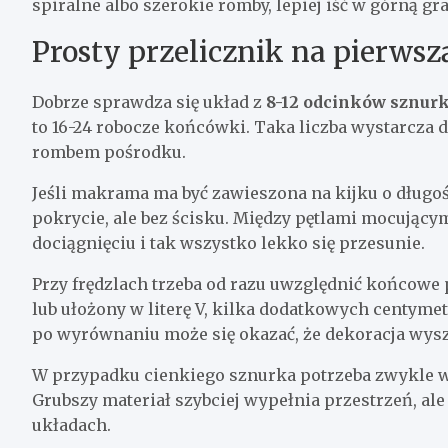
spiralne albo szerokie romby, lepiej iść w górną gra
Prosty przelicznik na pierw
Dobrze sprawdza się układ z
8-12 odcinków sznur
to 16-24 robocze końcówki. Taka liczba wystarcza
rombem pośrodku.
Jeśli makrama ma być zawieszona na kijku o długoś
pokrycie, ale bez ścisku. Między pętlami mocujący
dociągnięciu i tak wszystko lekko się przesunie.
Przy frędzlach trzeba od razu uwzględnić końcowe 
lub ułożony w literę V, kilka dodatkowych centyme
po wyrównaniu może się okazać, że dekoracja wysz
W przypadku cienkiego sznurka potrzeba zwykle wi
Grubszy materiał szybciej wypełnia przestrzeń, al
układach.