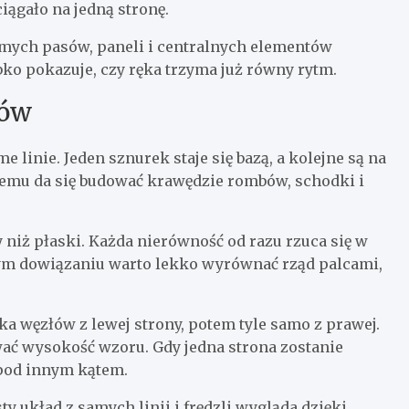
ciągało na jedną stronę.
omych pasów, paneli i centralnych elementów
ybko pokazuje, czy ręka trzyma już równy rytm.
bów
linie. Jeden sznurek staje się bazą, a kolejne są na
emu da się budować krawędzie rombów, schodki i
 niż płaski. Każda nierówność od razu rzuca się w
ażdym dowiązaniu warto lekko wyrównać rząd palcami,
a węzłów z lewej strony, potem tyle samo z prawej.
ować wysokość wzoru. Gdy jedna strona zostanie
pod innym kątem.
 układ z samych linii i frędzli wygląda dzięki