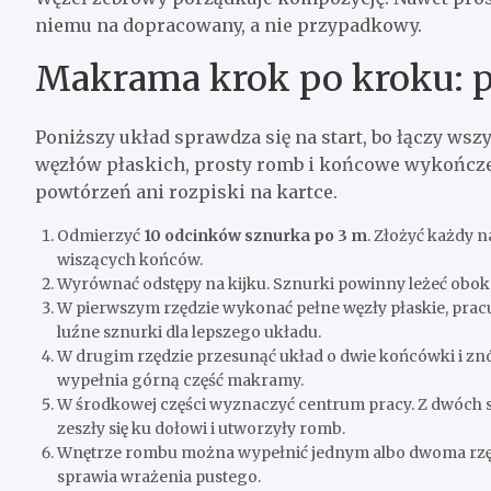
niemu na dopracowany, a nie przypadkowy.
Makrama krok po kroku: p
Poniższy układ sprawdza się na start, bo łączy ws
węzłów płaskich, prosty romb i końcowe wykończ
powtórzeń ani rozpiski na kartce.
Odmierzyć
10 odcinków sznurka po 3 m
. Złożyć każdy 
wiszących końców.
Wyrównać odstępy na kijku. Sznurki powinny leżeć obok sie
W pierwszym rzędzie wykonać pełne węzły płaskie, prac
luźne sznurki dla lepszego układu.
W drugim rzędzie przesunąć układ o dwie końcówki i znów
wypełnia górną część makramy.
W środkowej części wyznaczyć centrum pracy. Z dwóch 
zeszły się ku dołowi i utworzyły romb.
Wnętrze rombu można wypełnić jednym albo dwoma rzęda
sprawia wrażenia pustego.