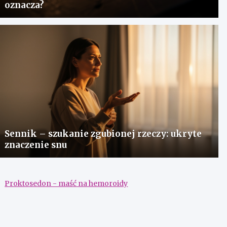
oznacza?
Sennik – szukanie zgubionej rzeczy: ukryte
znaczenie snu
Proktosedon - maść na hemoroidy