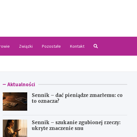
.pl
rowie
Związki
Pozostałe
Kontakt
Aktualności
Sennik – dać pieniądze zmarłemu: co
to oznacza?
Sennik – szukanie zgubionej rzeczy:
ukryte znaczenie snu