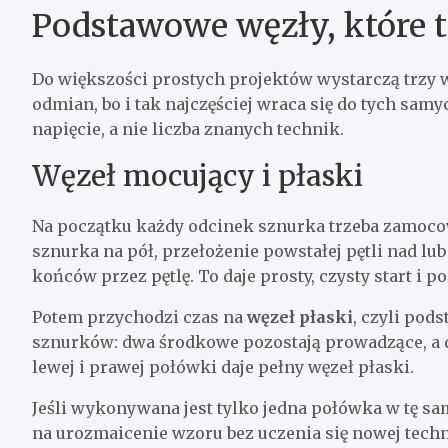
Podstawowe węzły, które 
Do większości prostych projektów wystarczą trzy w
odmian, bo i tak najczęściej wraca się do tych sam
napięcie, a nie liczba znanych technik.
Węzeł mocujący i płaski
Na początku każdy odcinek sznurka trzeba zamocować
sznurka na pół, przełożenie powstałej pętli nad lu
końców przez pętlę. To daje prosty, czysty start i p
Potem przychodzi czas na
węzeł płaski
, czyli pod
sznurków: dwa środkowe pozostają prowadzące, a 
lewej i prawej połówki daje pełny węzeł płaski.
Jeśli wykonywana jest tylko jedna połówka w tę sam
na urozmaicenie wzoru bez uczenia się nowej techn