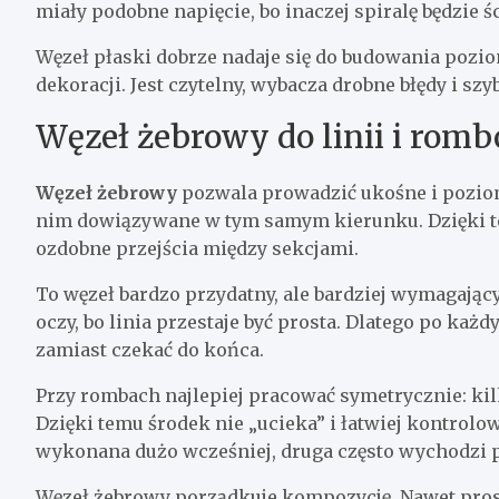
miały podobne napięcie, bo inaczej spiralę będzie ś
Węzeł płaski dobrze nadaje się do budowania pozi
dekoracji. Jest czytelny, wybacza drobne błędy i sz
Węzeł żebrowy do linii i rom
Węzeł żebrowy
pozwala prowadzić ukośne i poziome 
nim dowiązywane w tym samym kierunku. Dzięki t
ozdobne przejścia między sekcjami.
To węzeł bardzo przydatny, ale bardziej wymagający
oczy, bo linia przestaje być prosta. Dlatego po k
zamiast czekać do końca.
Przy rombach najlepiej pracować symetrycznie: kilk
Dzięki temu środek nie „ucieka” i łatwiej kontrol
wykonana dużo wcześniej, druga często wychodzi 
Węzeł żebrowy porządkuje kompozycję. Nawet prosty