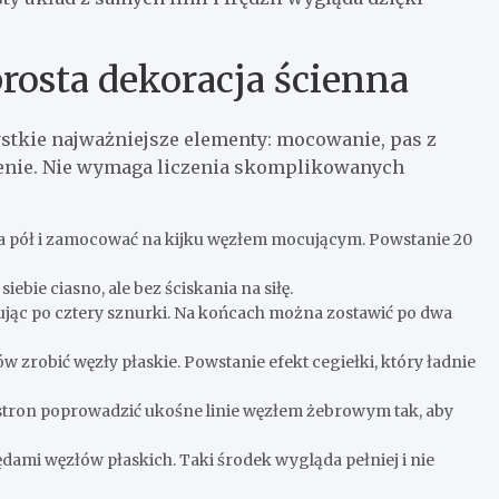
rosta dekoracja ścienna
zystkie najważniejsze elementy: mocowanie, pas z
enie. Nie wymaga liczenia skomplikowanych
na pół i zamocować na kijku węzłem mocującym. Powstanie 20
bie ciasno, ale bez ściskania na siłę.
ując po cztery sznurki. Na końcach można zostawić po dwa
 zrobić węzły płaskie. Powstanie efekt cegiełki, który ładnie
stron poprowadzić ukośne linie węzłem żebrowym tak, aby
mi węzłów płaskich. Taki środek wygląda pełniej i nie