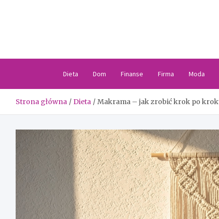
Skip
to
content
Dieta
Dom
Finanse
Firma
Moda
Strona główna
Dieta
Makrama – jak zrobić krok po krok