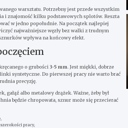
anego warsztatu. Potrzebny jest przede wszystkim
ia i znajomość kilku podstawowych splotów. Reszta
ować w jedno popołudnie. Na początek najlepiej
wiczyć najważniejsze węzły bez walki z trudnym
e sznurków wpływa na końcowy efekt.
poczęciem
kręcanego o grubości
3-5 mm
. Jest miękki, dobrze
 linki syntetyczne. Do pierwszej pracy nie warto brać
rudnia precyzję.
, gałąź albo metalowy drążek. Ważne, żeby był
chnia będzie chropowata, sznur może się przecierać
,
szerokości pracy,