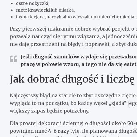
ostre nożyczki
,
metr krawiecki
lub miarka,
taśma klejąca, haczyk albo wieszak do unieruchomienia p
Przy pierwszej makramie dobrze wybrać projekt o
pozwala nauczyć się rytmu wiązania, a jednocześni
nie daje przestrzeni na błędy i poprawki, a zbyt duż
Jeśli długość sznurków wydaje się przesadzon
pracę w połowie wzoru, a tego nie da się este
Jak dobrać długość i liczb
Najczęstszy błąd na starcie to zbyt oszczędne cięci
wygląda to na początku, bo każdy węzeł „zjada” jego
większy zapas będzie potrzebny.
Dla prostej dekoracji ściennej o długości około
50-
powinien mieć
4-6 razy
tyle, ile planowana długość