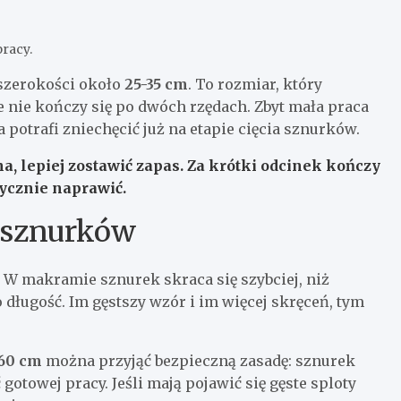
racy.
 szerokości około
25-35 cm
. To rozmiar, który
e nie kończy się po dwóch rzędach. Zbyt mała praca
a potrafi zniechęcić już na etapie cięcia sznurków.
a, lepiej zostawić zapas. Za krótki odcinek kończy
tycznie naprawić.
ę sznurków
e. W makramie sznurek skraca się szybciej, niż
 długość. Im gęstszy wzór i im więcej skręceń, tym
60 cm
można przyjąć bezpieczną zasadę: sznurek
 gotowej pracy. Jeśli mają pojawić się gęste sploty