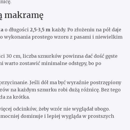
nicę.
szą makramę
ka
o długości
2,5-3,5 m
każdy. Po złożeniu na pół daje
 do wykonania prostego wzoru z pasami i niewielkim
ci 30 cm, liczba sznurków powinna dać dość gęste
mi warto zostawić minimalne odstępy, bo po
przycinanie. Jeśli dół ma być wyraźnie postrzępiony
trów na każdym sznurku robi dużą różnicę. Bez tego
ła za krótka.
ęcej odcinków, żeby wzór nie wyglądał ubogo.
e mocniej dominuje i lepiej wygląda w prostszych