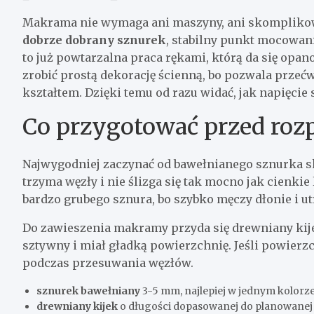
Makrama nie wymaga ani maszyny, ani skomplikow
dobrze dobrany sznurek
, stabilny punkt mocowan
to już powtarzalna praca rękami, którą da się opan
zrobić prostą dekorację ścienną, bo pozwala przeć
kształtem. Dzięki temu od razu widać, jak napięci
Co przygotować przed roz
Najwygodniej zaczynać od bawełnianego sznurka s
trzyma węzły i nie ślizga się tak mocno jak cienkie
bardzo grubego sznura, bo szybko męczy dłonie i ut
Do zawieszenia makramy przyda się drewniany kijek
sztywny i miał gładką powierzchnię. Jeśli powierz
podczas przesuwania węzłów.
sznurek bawełniany
3-5 mm, najlepiej w jednym kolorze
drewniany kijek
o długości dopasowanej do planowanej 