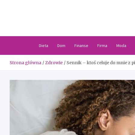
Skip
to
content
Dieta
Dom
Finanse
Firma
Moda
Strona główna
Zdrowie
Sennik – ktoś celuje do mnie z p