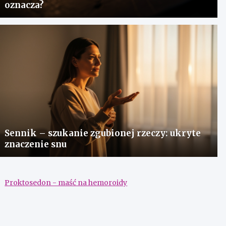
oznacza?
Sennik – szukanie zgubionej rzeczy: ukryte
znaczenie snu
Proktosedon - maść na hemoroidy