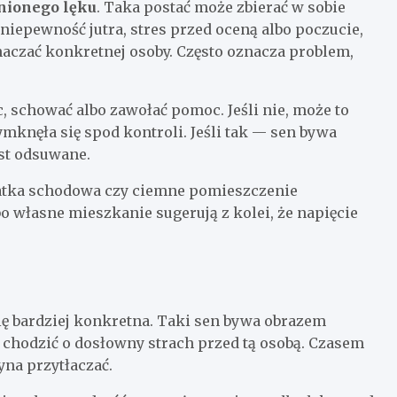
nionego lęku
. Taka postać może zbierać w sobie
niepewność jutra, stres przed oceną albo poczucie,
naczać konkretnej osoby. Często oznacza problem,
c, schować albo zawołać pomoc. Jeśli nie, może to
knęła się spod kontroli. Jeśli tak — sen bywa
est odsuwane.
latka schodowa czy ciemne pomieszczenie
własne mieszkanie sugerują z kolei, że napięcie
 się bardziej konkretna. Taki sen bywa obrazem
i chodzić o dosłowny strach przed tą osobą. Czasem
zyna przytłaczać.