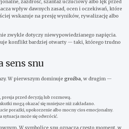
onalne, zazdrość, szantaż uczuciowy albo lęk przed
nacza wpływ dawnych zasad, ocen i oczekiwań, które
ściej wskazuje na presję wyników, rywalizację albo
czenie zwykle dotyczy niewypowiedzianego napięcia.
zuje konflikt bardziej otwarty — taki, którego trudno
a sens snu
razy. W pierwszym dominuje
groźba
, w drugim —
, presja przed decyzją lub rozmową.
e skutki mogą okazać się mniejsze niż zakładano.
ucie porażki, upokorzenie albo mocny cios emocjonalny.
a sytuacja może się odwrócić.
słownym. W symbolice snu oznacza często moment, w