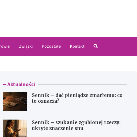
.pl
rowie
Związki
Pozostałe
Kontakt
Aktualności
Sennik – dać pieniądze zmarłemu: co
to oznacza?
Sennik – szukanie zgubionej rzeczy:
ukryte znaczenie snu