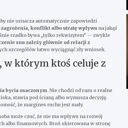
oby nie oznacza automatycznie zapowiedzi
e zagrożenia, konflikt albo utratę wpływu
na jakąś
 śnie rzadko bywa „tylko rekwizytem” — zwykle
zenie snu zależy głównie od relacji z
 tych szczegółów łatwo wyciągnąć zły wniosek.
, w którym ktoś celuje z
ia bycia osaczonym
. Nie chodzi od razu o realne
ciska, stawia pod ścianą albo wymusza decyzję.
domość, że margines ruchu jest mały.
osoba może czuć, że nie ma wpływu na rozwój
ych albo finansowych. Broń skierowana w stronę