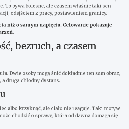
je. To bywa bolesne, ale czasem właśnie taki sen
cji, odejściem z pracy, postawieniem granicy.
cia niż o samym napięciu.
Celowanie
pokazuje
arzeń.
ość, bezruch, a czasem
buła. Dwie osoby mogą śnić dokładnie ten sam obraz,
, a druga chłodny dystans.
hu
iec albo krzyknąć, ale ciało nie reaguje. Taki motyw
 może chodzić o sprawę, która od dawna domaga się