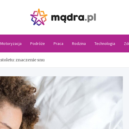
Madra
Motoryzacja
Podróże
Praca
Rodzina
Technologia
Zd
istoletu: znaczenie snu