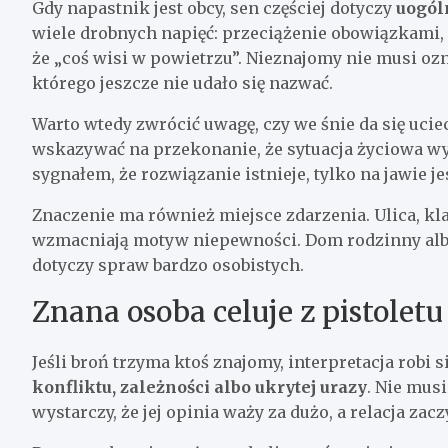
Gdy napastnik jest obcy, sen częściej dotyczy
uogól
wiele drobnych napięć: przeciążenie obowiązkami, 
że „coś wisi w powietrzu”. Nieznajomy nie musi oz
którego jeszcze nie udało się nazwać.
Warto wtedy zwrócić uwagę, czy we śnie da się ucie
wskazywać na przekonanie, że sytuacja życiowa wym
sygnałem, że rozwiązanie istnieje, tylko na jawie j
Znaczenie ma również miejsce zdarzenia. Ulica, k
wzmacniają motyw niepewności. Dom rodzinny albo 
dotyczy spraw bardzo osobistych.
Znana osoba celuje z pistoletu
Jeśli broń trzyma ktoś znajomy, interpretacja robi
konfliktu, zależności albo ukrytej urazy
. Nie mus
wystarczy, że jej opinia waży za dużo, a relacja zac