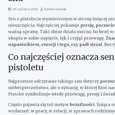
24 czerwca 2026
Kamila Stasiak
Sen o pistolecie wymierzonym w stronę śniącej os
nieszczęścia. Najczęściej pokazuje
presję, poczuci
ważną sprawę. Taki obraz działa mocno, bo broń w
skupia w sobie napięcie, lęk i czyjąś przewagę.
Znac
napastnikiem, emocji i tego, czy padł strzał
. Bez
Co najczęściej oznacza sen
pistoletu
Najprostsze odczytanie takiego snu dotyczy
poczuc
niebezpieczeństwo, ale o sytuację, w której ktoś na
Pistolet symbolizuje wtedy przewagę, presję i świa
Często pojawia się też motyw
bezsilności
. Śniąca 
wydarzeń: w pracy, w relacji, w sprawach rodzinn