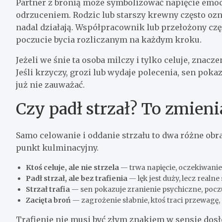
Partner z bronią może symbolizować napięcie emocj
odrzuceniem. Rodzic lub starszy krewny często oz
nadal działają. Współpracownik lub przełożony czę
poczucie bycia rozliczanym na każdym kroku.
Jeżeli we śnie ta osoba milczy i tylko celuje, zna
Jeśli krzyczy, grozi lub wydaje polecenia, sen poka
już nie zauważać.
Czy padł strzał? To zmieni
Samo celowanie i oddanie strzału to dwa różne ob
punkt kulminacyjny.
Ktoś celuje, ale nie strzela
— trwa napięcie, oczekiwanie
Padł strzał, ale bez trafienia
— lęk jest duży, lecz realn
Strzał trafia
— sen pokazuje zranienie psychiczne, pocz
Zacięta broń
— zagrożenie słabnie, ktoś traci przewagę, 
Trafienie nie musi być złym znakiem w sensie do