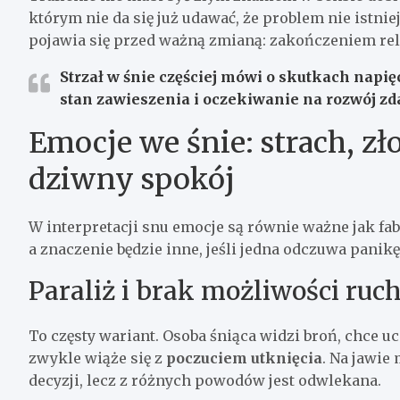
którym nie da się już udawać, że problem nie istnie
pojawia się przed ważną zmianą: zakończeniem rela
Strzał
w śnie częściej mówi o skutkach napię
stan zawieszenia i oczekiwanie na rozwój zd
Emocje we śnie: strach, zł
dziwny spokój
W interpretacji snu emocje są równie ważne jak fa
a znaczenie będzie inne, jeśli jedna odczuwa panikę
Paraliż i brak możliwości ruc
To częsty wariant. Osoba śniąca widzi broń, chce uc
zwykle wiąże się z
poczuciem utknięcia
. Na jawie
decyzji, lecz z różnych powodów jest odwlekana.