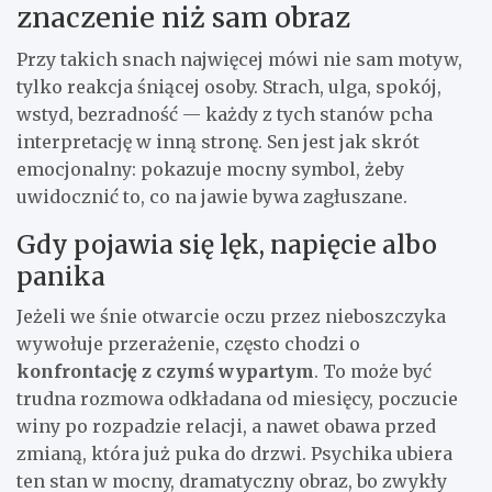
znaczenie niż sam obraz
Przy takich snach najwięcej mówi nie sam motyw,
tylko reakcja śniącej osoby. Strach, ulga, spokój,
wstyd, bezradność — każdy z tych stanów pcha
interpretację w inną stronę. Sen jest jak skrót
emocjonalny: pokazuje mocny symbol, żeby
uwidocznić to, co na jawie bywa zagłuszane.
Gdy pojawia się lęk, napięcie albo
panika
Jeżeli we śnie otwarcie oczu przez nieboszczyka
wywołuje przerażenie, często chodzi o
konfrontację z czymś wypartym
. To może być
trudna rozmowa odkładana od miesięcy, poczucie
winy po rozpadzie relacji, a nawet obawa przed
zmianą, która już puka do drzwi. Psychika ubiera
ten stan w mocny, dramatyczny obraz, bo zwykły