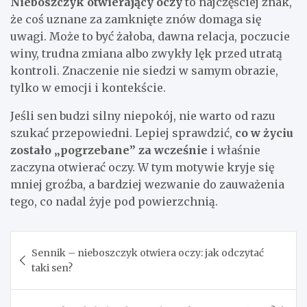
Nieboszczyk otwierający oczy
to najczęściej znak,
że coś uznane za zamknięte znów domaga się
uwagi. Może to być żałoba, dawna relacja, poczucie
winy, trudna zmiana albo zwykły lęk przed utratą
kontroli. Znaczenie nie siedzi w samym obrazie,
tylko w emocji i kontekście.
Jeśli sen budzi silny niepokój, nie warto od razu
szukać przepowiedni. Lepiej sprawdzić,
co w życiu
zostało „pogrzebane” za wcześnie
i właśnie
zaczyna otwierać oczy. W tym motywie kryje się
mniej groźba, a bardziej wezwanie do zauważenia
tego, co nadal żyje pod powierzchnią.
Nawigacja
Sennik – nieboszczyk otwiera oczy: jak odczytać
wpisu
taki sen?