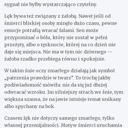
sygnał nie byłby wystarczająco czytelny.
Lęk bywa też związany z żałobą. Nawet jeśli od
śmierci bliskiej osoby minęło dużo czasu, pewne
emocje potrafią wracać falami. Sen może
przypominać o bólu, który nie został w pełni
przeżyty, albo o tęsknocie, której na co dzień nie
daje się miejsca. Nie ma w tym nic dziwnego —
żałoba rzadko przebiega równo i spokojnie.
W takim śnie oczy zmarłego działają jak symbol
„patrzenia prawdzie w twarz”. To trochę jakby
podświadomość mówiła: nie da się już dłużej
odwracać wzroku. Im silniejszy strach we śnie, tym
większa szansa, że na jawie istnieje temat unikany
albo spychany na bok.
Czasem lęk nie dotyczy samego zmarłego, tylko
własnej przemijalności. Motyw śmierci uruchamia