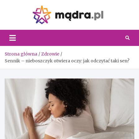
Skip
to
content
Madra.
Strona główna
Zdrowie
Sennik – nieboszczyk otwiera oczy: jak odczytać taki sen?