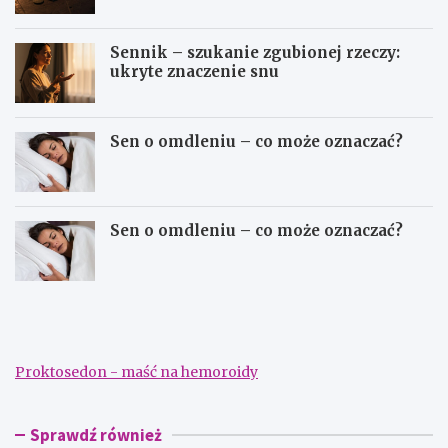
Sennik – szukanie zgubionej rzeczy:
ukryte znaczenie snu
Sen o omdleniu – co może oznaczać?
Sen o omdleniu – co może oznaczać?
S
S
e
e
n
n
n
n
i
i
Proktosedon - maść na hemoroidy
k
k
–
–
d
s
a
z
Sprawdź również