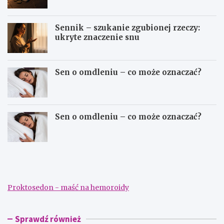
Sennik – szukanie zgubionej rzeczy:
ukryte znaczenie snu
Sen o omdleniu – co może oznaczać?
Sen o omdleniu – co może oznaczać?
S
S
e
e
n
n
n
n
i
i
Proktosedon - maść na hemoroidy
k
k
–
–
d
s
a
z
Sprawdź również