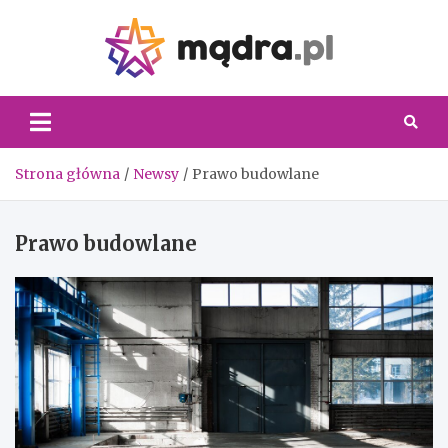
Skip
to
content
Madra.
Strona główna
Newsy
Prawo budowlane
Prawo budowlane