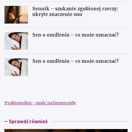
Sennik – szukanie zgubionej rzeczy:
ukryte znaczenie snu
Sen o omdleniu – co może oznaczać?
Sen o omdleniu – co może oznaczać?
S
S
e
e
n
n
n
n
i
i
Proktosedon - maść na hemoroidy
k
k
–
–
d
s
a
z
Sprawdź również
ć
u
p
k