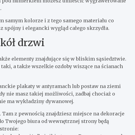
ch pod numerkiem możesz umieścić wygrawerowane
.
m samym kolorze i z tego samego materiału co
 spójny i elegancki wygląd całego skrzydła.
okół drzwi
akże elementy znajdujące się w bliskim sąsiedztwie.
taki, a także wszelkie ozdoby wiszące na ścianach
eganckie plakaty w antyramach lub postaw na ziemi
y nie masz takiej możliwości, zadbaj chociaż o
z nie ma wykładziny dywanowej.
. Tam z pewnością znajdziesz miejsce na dekoracje
do Twojego biura od wewnętrznej strony będą
stronie: