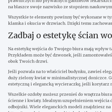
prawniczych lub prywatnych gabinetów lekarski
na blaszce swoje nazwisko ze stopniem naukowym
Wszystkie te elementy powinny być wykonane w ty
klamka i okucia w drzwiach. Dzięki temu zachowasz
Zadbaj o estetykę ścian w
Na estetykę wejścia do Twojego biura mają wpływ t
Przykładem może być dzwonek, jeśli zamontowałeś 
obok Twoich drzwi.
Jeśli pozwala na to właściciel budynku, zawieś el
duży zielony kwiat w minimalistycznej doniczce. Gd
estetyczną i elegancką wycieraczkę, jeśli korytar
Wszelkie ozdoby możesz przenieś do wnętrza biura
ścienne i kwiaty. Idealnym uzupełnieniem wejścia 
odbojniki. Wiele eleganckich modeli znajdziesz na 