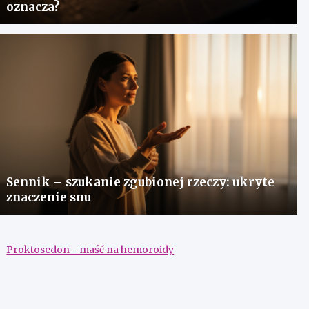
oznacza?
Sennik – szukanie zgubionej rzeczy: ukryte
znaczenie snu
Proktosedon - maść na hemoroidy