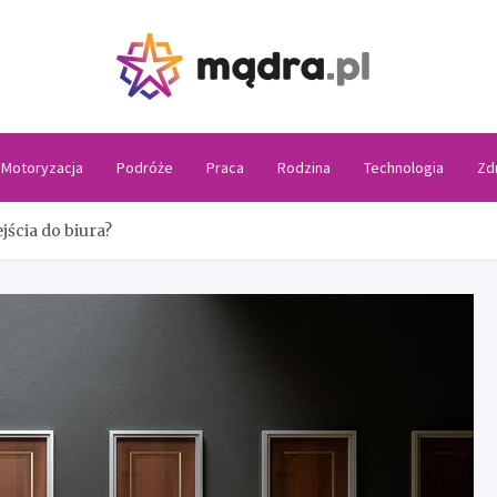
Madra
Motoryzacja
Podróże
Praca
Rodzina
Technologia
Zd
jścia do biura?