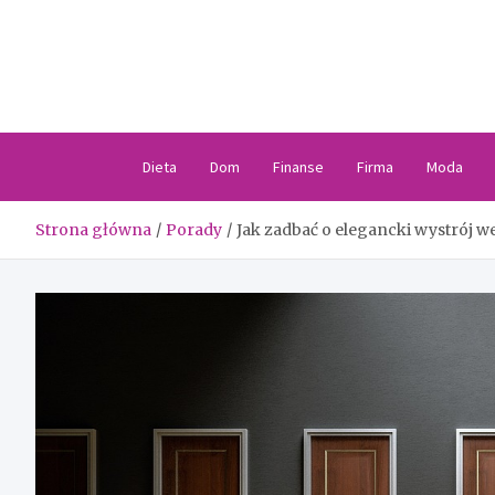
Skip
to
content
Dieta
Dom
Finanse
Firma
Moda
Strona główna
Porady
Jak zadbać o elegancki wystrój we