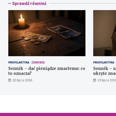
Sprawdź również
PROFILAKTYKA
ZDROWIE
PROFILAKTYKA
Sennik – dać pieniądze zmarłemu: co
Sennik – s
to oznacza?
ukryte zna
20 lipca 2026
19 lipca 202