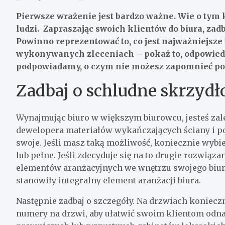
Pierwsze wrażenie jest bardzo ważne. Wie o tym 
ludzi. Zapraszając swoich klientów do biura, zad
Powinno reprezentować to, co jest najważniejsze w
wykonywanych zleceniach – pokaż to, odpowiedni
podpowiadamy, o czym nie możesz zapomnieć pod
Zadbaj o schludne skrzydł
Wynajmując biuro w większym biurowcu, jesteś zale
dewelopera materiałów wykańczających ściany i p
swoje. Jeśli masz taką możliwość, koniecznie wybi
lub pełne. Jeśli zdecyduje się na to drugie rozwiąz
elementów aranżacyjnych we wnętrzu swojego biura
stanowiły integralny element aranżacji biura.
Następnie zadbaj o szczegóły. Na drzwiach koniecz
numery na drzwi, aby ułatwić swoim klientom odna