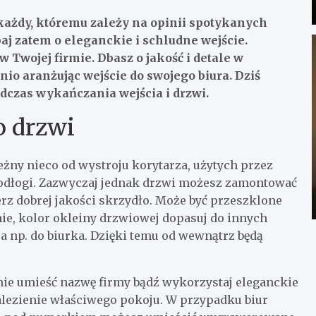
każdy, któremu zależy na opinii spotykanych
baj zatem o eleganckie i schludne wejście.
 Twojej firmie. Dbasz o jakość i detale w
o aranżując wejście do swojego biura. Dziś
czas wykańczania wejścia i drzwi.
o drzwi
żny nieco od wystroju korytarza, użytych przez
odłogi. Zazwyczaj jednak drzwi możesz zamontować
erz dobrej jakości skrzydło. Może być przeszklone
anie, kolor okleiny drzwiowej dopasuj do innych
 np. do biurka. Dzięki temu od wewnątrz będą
nie umieść nazwę firmy bądź wykorzystaj eleganckie
lezienie właściwego pokoju. W przypadku biur