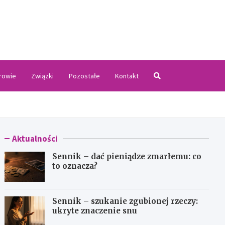
.pl
rowie
Związki
Pozostałe
Kontakt
Aktualności
Sennik – dać pieniądze zmarłemu: co
to oznacza?
Sennik – szukanie zgubionej rzeczy:
ukryte znaczenie snu