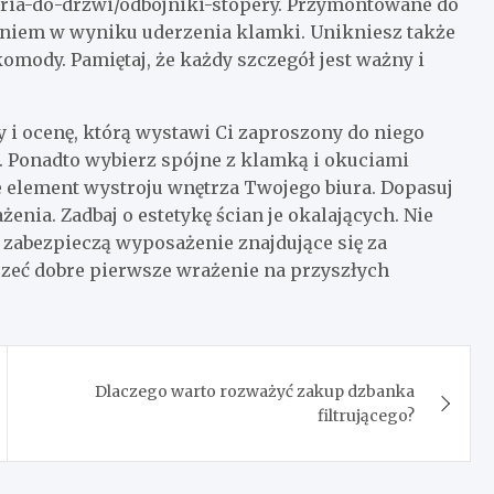
ria-do-drzwi/odbojniki-stopery. Przymontowane do
eniem w wyniku uderzenia klamki. Unikniesz także
komody. Pamiętaj, że każdy szczegół jest ważny i
 i ocenę, którą wystawi Ci zaproszony do niego
a. Ponadto wybierz spójne z klamką i okuciami
e element wystroju wnętrza Twojego biura. Dopasuj
nia. Zadbaj o estetykę ścian je okalających. Nie
zabezpieczą wyposażenie znajdujące się za
zeć dobre pierwsze wrażenie na przyszłych
Dlaczego warto rozważyć zakup dzbanka
filtrującego?