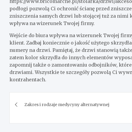
https://www.bricomarche.pl/stolarka/drzwi/akceso
podłogi pozwolą Ci ochronić ścianę przed zniszcz
zniszczenia samych drzwi lub stojącej tuż za nimi 
wpływa na wizerunek Twojej firmy.
Wejście do biura wpływa na wizerunek Twojej firmy
klient. Zadbaj koniecznie o jakość użytego skrzydł
numery na drzwi. Pamiętaj, że drzwi stanowią takż
zatem kolor skrzydła do innych elementów wyposaże
zapomnij także o zamontowaniu odbojników, które 
drzwiami. Wszystkie te szczegóły pozwolą Ci wywr
kontrahentach.
Nawigacja
Zakres i rodzaje medycyny alternatywnej
wpisu