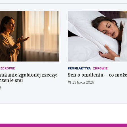
ZDROWIE
PROFILAKTYKA
ZDROWIE
zukanie zgubionej rzeczy:
Sen o omdleniu – co może
czenie snu
19 lipca 2026
6