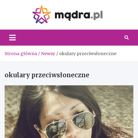
Skip
to
content
Madra.
Strona główna
Newsy
okulary przeciwsłoneczne
okulary przeciwsłoneczne