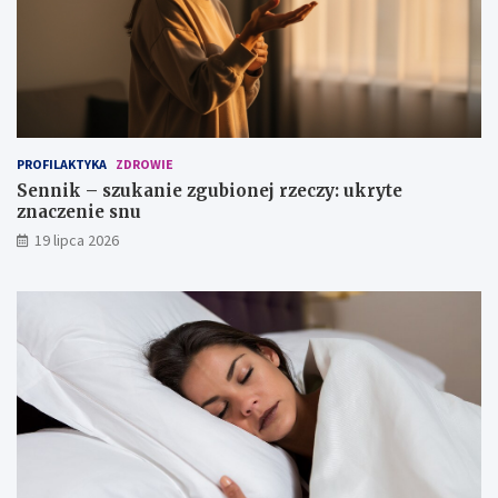
c
e
z
z
a
n
?
a
c
z
e
n
PROFILAKTYKA
ZDROWIE
i
Sennik – szukanie zgubionej rzeczy: ukryte
e
znaczenie snu
s
n
19 lipca 2026
u