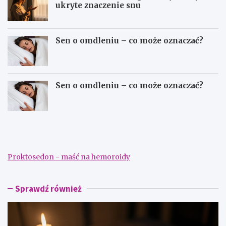
ukryte znaczenie snu
Sen o omdleniu – co może oznaczać?
Sen o omdleniu – co może oznaczać?
S
S
e
e
n
n
n
n
i
i
Proktosedon - maść na hemoroidy
k
k
–
–
d
s
a
z
Sprawdź również
ć
u
p
k
i
a
e
n