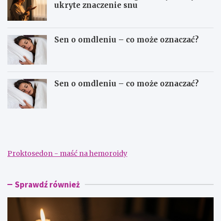
ukryte znaczenie snu
Sen o omdleniu – co może oznaczać?
Sen o omdleniu – co może oznaczać?
S
S
e
e
n
n
n
n
i
i
Proktosedon - maść na hemoroidy
k
k
–
–
d
s
a
z
Sprawdź również
ć
u
p
k
i
a
e
n