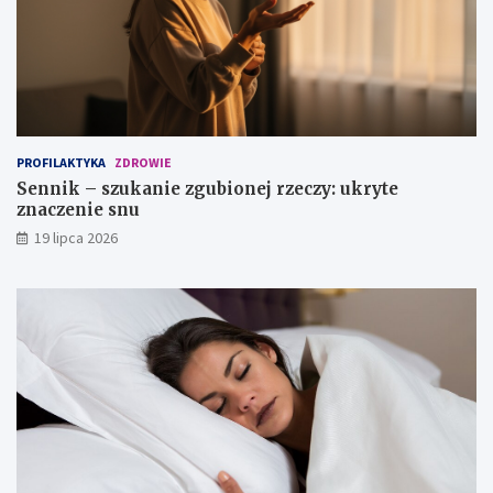
c
e
z
z
a
n
?
a
c
z
e
n
PROFILAKTYKA
ZDROWIE
i
Sennik – szukanie zgubionej rzeczy: ukryte
e
znaczenie snu
s
n
19 lipca 2026
u