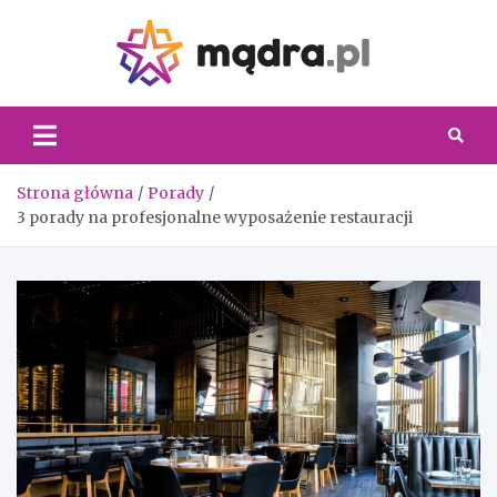
Skip
to
content
Madra.
Strona główna
Porady
3 porady na profesjonalne wyposażenie restauracji