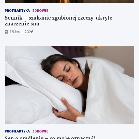
e
n
PROFILAKTYKA
ZDROWIE
i
Sennik – szukanie zgubionej rzeczy: ukryte
e
znaczenie snu
s
n
19 lipca 2026
u
PROFILAKTYKA
ZDROWIE
Sen o omdleniu – co może oznaczać?