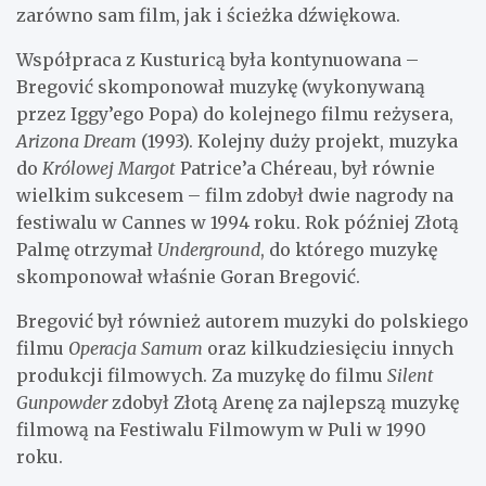
zarówno sam film, jak i ścieżka dźwiękowa.
Współpraca z Kusturicą była kontynuowana –
Bregović skomponował muzykę (wykonywaną
przez Iggy’ego Popa) do kolejnego filmu reżysera,
Arizona Dream
(1993). Kolejny duży projekt, muzyka
do
Królowej Margot
Patrice’a Chéreau, był równie
wielkim sukcesem – film zdobył dwie nagrody na
festiwalu w Cannes w 1994 roku. Rok później Złotą
Palmę otrzymał
Underground
, do którego muzykę
skomponował właśnie Goran Bregović.
Bregović był również autorem muzyki do polskiego
filmu
Operacja Samum
oraz kilkudziesięciu innych
produkcji filmowych. Za muzykę do filmu
Silent
Gunpowder
zdobył Złotą Arenę za najlepszą muzykę
filmową na Festiwalu Filmowym w Puli w 1990
roku.