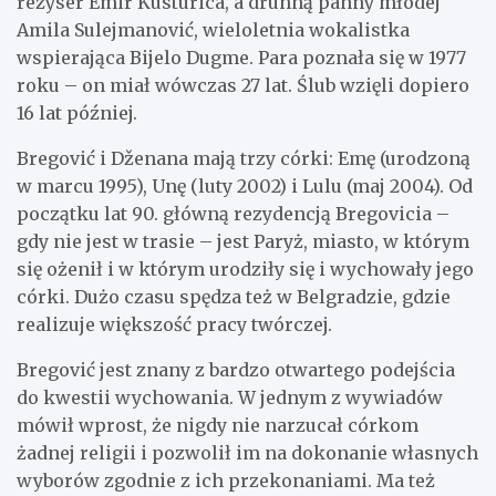
reżyser Emir Kusturica, a druhną panny młodej
Amila Sulejmanović, wieloletnia wokalistka
wspierająca Bijelo Dugme. Para poznała się w 1977
roku – on miał wówczas 27 lat. Ślub wzięli dopiero
16 lat później.
Bregović i Dženana mają trzy córki: Emę (urodzoną
w marcu 1995), Unę (luty 2002) i Lulu (maj 2004). Od
początku lat 90. główną rezydencją Bregovicia –
gdy nie jest w trasie – jest Paryż, miasto, w którym
się ożenił i w którym urodziły się i wychowały jego
córki. Dużo czasu spędza też w Belgradzie, gdzie
realizuje większość pracy twórczej.
Bregović jest znany z bardzo otwartego podejścia
do kwestii wychowania. W jednym z wywiadów
mówił wprost, że nigdy nie narzucał córkom
żadnej religii i pozwolił im na dokonanie własnych
wyborów zgodnie z ich przekonaniami. Ma też