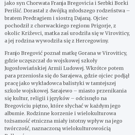
jako syn Chorwata Franja Bregovicia i Serbki Borki
Perišić. Dorastał z dwójką młodszego rodzeństwa –
bratem Predragiem i siostrą Dajaną. Ojciec
pochodził z chorwackiego regionu Prigorje, z
okolic Križevci, matka zaś urodziła się w Viroviticy,
a jej rodzina wywodziła się z Hercegowiny.
Franjo Bregović poznał matkę Gorana w Viroviticy,
gdzie uczęszczał do wojskowej szkoły
Jugosłowiańskiej Armii Ludowej. Wkrótce potem
para przeniosła się do Sarajewa, gdzie ojciec podjął
pracę jako wykładowca balistyki w tamtejszej
szkole wojskowej. Sarajewo – miasto przenikania
się kultur, religii i języków – odcisnęło na
Bregoviciu piętno, które słychać w każdym jego
albumie. Rodzinne korzenie i wielokulturowa
tożsamość etniczna miały istotny wpływ na jego
twórczość, naznaczoną wielokulturowością