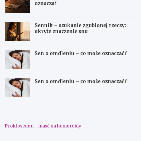
oznacza?
Sennik – szukanie zgubionej rzeczy:
ukryte znaczenie snu
Sen o omdleniu – co może oznaczać?
Sen o omdleniu – co może oznaczać?
S
S
e
e
n
n
n
n
i
i
Proktosedon - maść na hemoroidy
k
k
–
–
d
s