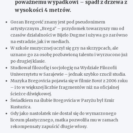
poważnemu wypadkowi – spadł z drzewa z
wysokości 4 metrów.
Goran Bregović znany jest pod pseudonimem
artystycznym „Brega” – przydomek towarzyszy mu od
czasów działalności w Bijelo Dugme i używa go zarówno
na estradzie, jak i w mediach.
W szkole muzycznej uczył się gry na skrzypcach, ale
uznano go za osobę pozbawioną talentu i wyrzucono już
po drugiej klasie.
Studiował filozofię i socjologię na Wydziale Filozofii
Uniwersytetu w Sarajewie – jednak szybko rzucił studia.
Muzyka Bregovicia pojawia się w filmie
Borat
z 2006 roku
– i to w większej liczbie fragmentów niż na oficjalnej
ścieżce dźwiękowej.
Świadkiem na ślubie Bregovicia w Paryżu był Emir
Kusturica.
Gdy jako nastolatek nie dostał się do wymarzonego
liceum plastycznego, matka pozwoliła mu w ramach
rekompensaty zapuścić długie włosy.