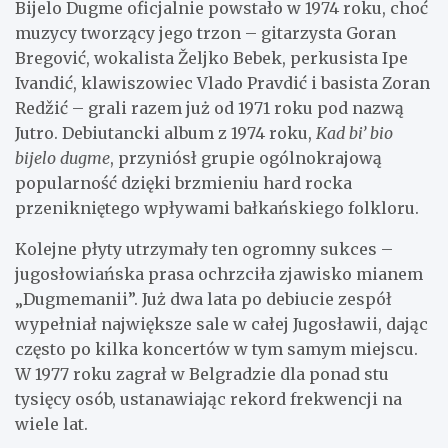
Bijelo Dugme oficjalnie powstało w 1974 roku, choć
muzycy tworzący jego trzon – gitarzysta Goran
Bregović, wokalista Željko Bebek, perkusista Ipe
Ivandić, klawiszowiec Vlado Pravdić i basista Zoran
Redžić – grali razem już od 1971 roku pod nazwą
Jutro. Debiutancki album z 1974 roku,
Kad bi’ bio
bijelo dugme
, przyniósł grupie ogólnokrajową
popularność dzięki brzmieniu hard rocka
przenikniętego wpływami bałkańskiego folkloru.
Kolejne płyty utrzymały ten ogromny sukces –
jugosłowiańska prasa ochrzciła zjawisko mianem
„Dugmemanii”. Już dwa lata po debiucie zespół
wypełniał największe sale w całej Jugosławii, dając
często po kilka koncertów w tym samym miejscu.
W 1977 roku zagrał w Belgradzie dla ponad stu
tysięcy osób, ustanawiając rekord frekwencji na
wiele lat.