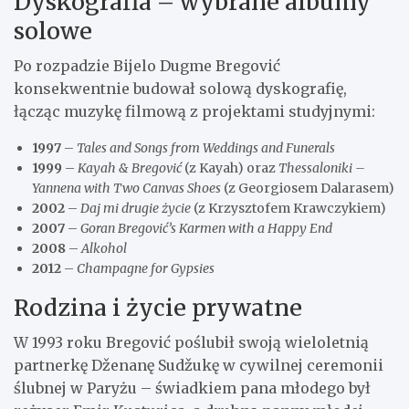
Dyskografia – wybrane albumy
solowe
Po rozpadzie Bijelo Dugme Bregović
konsekwentnie budował solową dyskografię,
łącząc muzykę filmową z projektami studyjnymi:
1997
–
Tales and Songs from Weddings and Funerals
1999
–
Kayah & Bregović
(z Kayah) oraz
Thessaloniki –
Yannena with Two Canvas Shoes
(z Georgiosem Dalarasem)
2002
–
Daj mi drugie życie
(z Krzysztofem Krawczykiem)
2007
–
Goran Bregović’s Karmen with a Happy End
2008
–
Alkohol
2012
–
Champagne for Gypsies
Rodzina i życie prywatne
W 1993 roku Bregović poślubił swoją wieloletnią
partnerkę Dženanę Sudžukę w cywilnej ceremonii
ślubnej w Paryżu – świadkiem pana młodego był