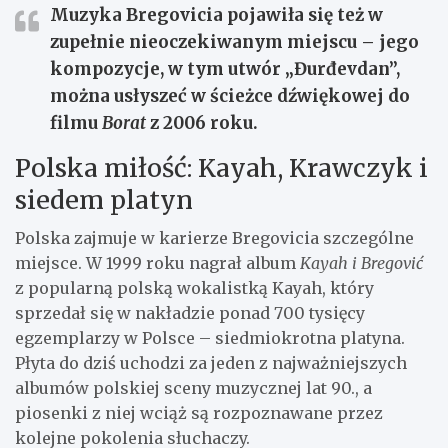
Muzyka Bregovicia pojawiła się też w
zupełnie nieoczekiwanym miejscu – jego
kompozycje, w tym utwór „Đurđevdan”,
można usłyszeć w ścieżce dźwiękowej do
filmu
Borat
z 2006 roku.
Polska miłość: Kayah, Krawczyk i
siedem platyn
Polska zajmuje w karierze Bregovicia szczególne
miejsce. W 1999 roku nagrał album
Kayah i Bregović
z popularną polską wokalistką Kayah, który
sprzedał się w nakładzie ponad 700 tysięcy
egzemplarzy w Polsce – siedmiokrotna platyna.
Płyta do dziś uchodzi za jeden z najważniejszych
albumów polskiej sceny muzycznej lat 90., a
piosenki z niej wciąż są rozpoznawane przez
kolejne pokolenia słuchaczy.