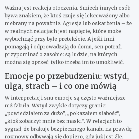
Ważna jest reakcja otoczenia. Śmiech innych osób
bywa znakiem, że ktoś czuje się lekceważony albo
niebrany na poważnie. Agresja lub oskarżenia – że
w realnych relacjach jest napięcie, które może
wybuchnąć przy byle pretekście. A jeśli inni
pomagają i odprowadzają do domu, sen potrafi
przypominać o zasobie: są ludzie, na których
można się oprzeć, tylko trzeba im to umożliwić.
Emocje po przebudzeniu: wstyd,
ulga, strach – i co one mówią
W interpretacji snu emocje są często ważniejsze
niż fabuła.
Wstyd
zwykle dotyczy granic:
„powiedziałem za dużo”, „pokazałem słabość”,
„ktoś zobaczył mnie bez maski”. W relacjach to
sygnał, że brakuje bezpiecznego kanału na prawdę:
rozmowy odbywają się dopiero, gdy już jest źle.