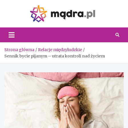
Skip
to
content
Madra.
Strona główna
Relacje międzyludzkie
Sennik bycie pijanym – utrata kontroli nad życiem