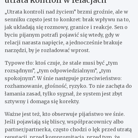
„Utrata kontroli nad życiem” brzmi groźnie, ale w
senniku często jest to konkret: brak wpływu na to,
jak układają się rozmowy, granice i reakcje. Sen o
byciu pijanym potrafi pojawić się wtedy, gdy w
relacji narasta napięcie, a jednocześnie brakuje
narzędzi, by je rozładować wprost.
Typowe tło: ktoś czuje, że stale musi być „tym
rozsądnym”, „tym odpowiedzialnym”, „tym
spokojnym”. W śnie następuje przeciwieństwo:
rozhamowanie, głośność, ryzyko. To nie zachęta do
łamania zasad, tylko sygnał, że system jest zbyt
sztywny i domaga się korekty.
Ważne jest też, kto obserwuje pijaństwo we śnie.
Jeśli pojawiają się bliscy, współpracownicy albo
partner/partnerka, często chodzi o lęk przed utratą
reputacji, przed kompromitacją, przed tym, że