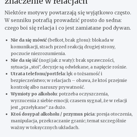
znaczenie w relacjach
Niektóre motywy powtarzają się wyjątkowo często.
W senniku potrafią prowadzić prosto do sedna:
czego boi się relacja i co jest zamiatane pod dywan.
Nie da się mówić
(bełkot, brak głosu): blokada w
komunikacji, strach przed reakcją drugiej strony,
poczucie niezrozumienia.
Nie da się iść
(nogi jak z waty): brak sprawczości,
sytuacja „stoi”, decyzje są odwlekane, a napięcie rośnie.
Utrata telefonu/portfela
: lęk o tożsamość i
bezpieczeństwo; w relacjach – obawa, że ktoś przejmie
kontrolę albo naruszy prywatność.
Wymioty po alkoholu
: potrzeba oczyszczenia,
wyrzucenia z siebie emocji; czasem sygnał, że w relacji
jest „przełykane” za dużo.
Ktoś dosypał alkoholu / przymus picia
: presja otoczenia,
manipulacja, przekraczanie granic; temat szczególnie
ważny w toksycznych układach.