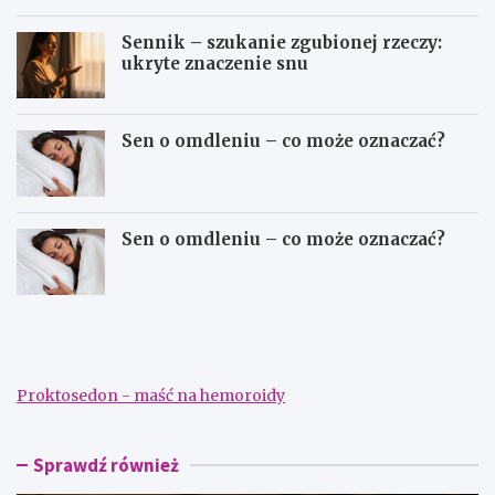
Sennik – szukanie zgubionej rzeczy:
ukryte znaczenie snu
Sen o omdleniu – co może oznaczać?
Sen o omdleniu – co może oznaczać?
S
S
e
e
n
n
n
n
i
i
Proktosedon - maść na hemoroidy
k
k
–
–
d
s
a
z
Sprawdź również
ć
u