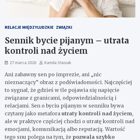
RELACJE MIĘDZYLUDZKIE
ZWIĄZKI
Sennik bycie pijanym – utrata
kontroli nad życiem
27 marca 2026
Kamila Stasiak
Ani zabawny sen po imprezie, ani „nic
nieznaczący” obraz z podświadomości. Najczęściej
to sygnał, że gdzieś w tle pojawia się napięcie
związane z granicami, odpowiedzialnością i
relacjami. Sen o byciu pijanym w senniku bywa
czytany jako metafora
utraty kontroli nad życiem
,
ale w praktyce częściej chodzi o utratę kontroli nad
emocjami, komunikacją albo reputacją. Wartość
tego snu polega na tym, że
pozwala szybko