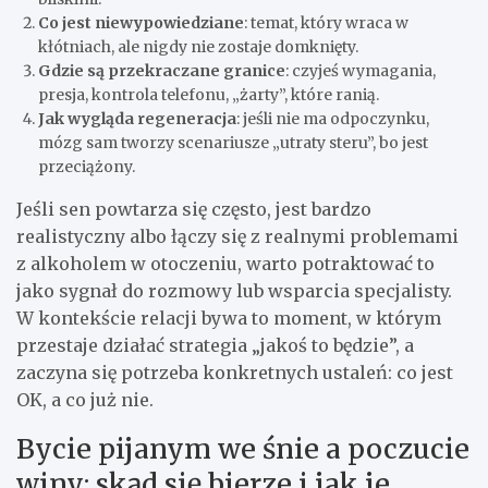
Co jest niewypowiedziane
: temat, który wraca w
kłótniach, ale nigdy nie zostaje domknięty.
Gdzie są przekraczane granice
: czyjeś wymagania,
presja, kontrola telefonu, „żarty”, które ranią.
Jak wygląda regeneracja
: jeśli nie ma odpoczynku,
mózg sam tworzy scenariusze „utraty steru”, bo jest
przeciążony.
Jeśli sen powtarza się często, jest bardzo
realistyczny albo łączy się z realnymi problemami
z alkoholem w otoczeniu, warto potraktować to
jako sygnał do rozmowy lub wsparcia specjalisty.
W kontekście relacji bywa to moment, w którym
przestaje działać strategia „jakoś to będzie”, a
zaczyna się potrzeba konkretnych ustaleń: co jest
OK, a co już nie.
Bycie pijanym we śnie a poczucie
winy: skąd się bierze i jak je