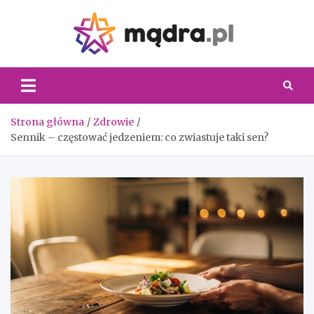
Skip
to
content
Madra.
Strona główna
Zdrowie
Sennik – częstować jedzeniem: co zwiastuje taki sen?