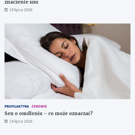
znaczenie snu
s
n
19 lipca 2026
u
PROFILAKTYKA
ZDROWIE
Sen o omdleniu – co może oznaczać?
19 lipca 2026