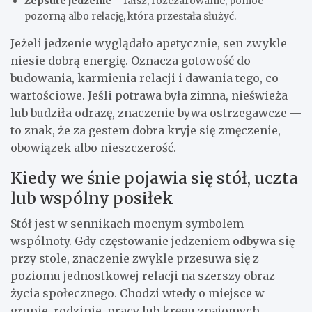
Zepsute jedzenie
– fałsz, rozczarowanie, pomoc
pozorną albo relację, która przestała służyć.
Jeżeli jedzenie wyglądało apetycznie, sen zwykle
niesie dobrą energię. Oznacza gotowość do
budowania, karmienia relacji i dawania tego, co
wartościowe. Jeśli potrawa była zimna, nieświeża
lub budziła odrazę, znaczenie bywa ostrzegawcze —
to znak, że za gestem dobra kryje się zmęczenie,
obowiązek albo nieszczerość.
Kiedy we śnie pojawia się stół, uczta
lub wspólny posiłek
Stół jest w sennikach mocnym symbolem
wspólnoty. Gdy częstowanie jedzeniem odbywa się
przy stole, znaczenie zwykle przesuwa się z
poziomu jednostkowej relacji na szerszy obraz
życia społecznego. Chodzi wtedy o miejsce w
grupie, rodzinie, pracy lub kręgu znajomych.