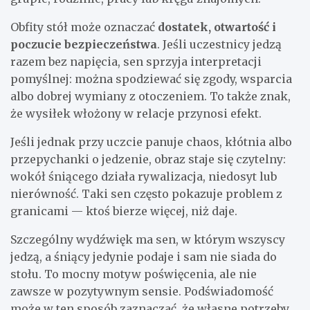
Obfity stół może oznaczać
dostatek, otwartość i
poczucie bezpieczeństwa
. Jeśli uczestnicy jedzą
razem bez napięcia, sen sprzyja interpretacji
pomyślnej: można spodziewać się zgody, wsparcia
albo dobrej wymiany z otoczeniem. To także znak,
że wysiłek włożony w relacje przynosi efekt.
Jeśli jednak przy uczcie panuje chaos, kłótnia albo
przepychanki o jedzenie, obraz staje się czytelny:
wokół śniącego działa rywalizacja, niedosyt lub
nierówność. Taki sen często pokazuje problem z
granicami — ktoś bierze więcej, niż daje.
Szczególny wydźwięk ma sen, w którym wszyscy
jedzą, a śniący jedynie podaje i sam nie siada do
stołu. To mocny motyw poświęcenia, ale nie
zawsze w pozytywnym sensie. Podświadomość
może w ten sposób zaznaczać, że własne potrzeby