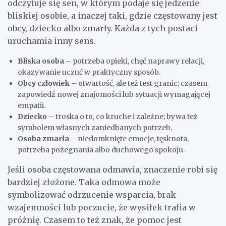
odczytuje się sen, w którym podaje się jedzenie
bliskiej osobie, a inaczej taki, gdzie częstowany jest
obcy, dziecko albo zmarły. Każda z tych postaci
uruchamia inny sens.
Bliska osoba
– potrzeba opieki, chęć naprawy relacji,
okazywanie uczuć w praktyczny sposób.
Obcy człowiek
– otwartość, ale też test granic; czasem
zapowiedź nowej znajomości lub sytuacji wymagającej
empatii.
Dziecko
– troska o to, co kruche i zależne; bywa też
symbolem własnych zaniedbanych potrzeb.
Osoba zmarła
– niedomknięte emocje, tęsknota,
potrzeba pożegnania albo duchowego spokoju.
Jeśli osoba częstowana odmawia, znaczenie robi się
bardziej złożone. Taka odmowa może
symbolizować odrzucenie wsparcia, brak
wzajemności lub poczucie, że wysiłek trafia w
próżnię. Czasem to też znak, że pomoc jest