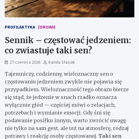
PROFILAKTYKA
ZDROWIE
Sennik – częstować jedzeniem:
co zwiastuje taki sen?
27 czerwca 2026
Kamila Stasiak
Tajemniczy, codzienny, wieloznaczny sen o
częstowaniu jedzeniem zwykle nie pojawia się
przypadkiem. Wieloznaczność tego obrazu bierze
się stąd, że jedzenie w snach rzadko oznacza
wyłącznie głód — częściej mówi o relacjach,
potrzebach i wymianie emocji. Gdy śni się
podawanie posiłku innym, warto zwrócić uwagę
nie tylko na sam gest, ale też na atmosferę, rodzaj
potrawy i reakcję osoby częstowanej.
Taki sen