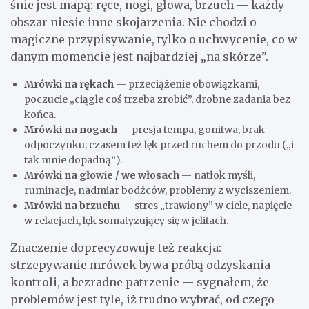
śnie jest mapą: ręce, nogi, głowa, brzuch — każdy
obszar niesie inne skojarzenia. Nie chodzi o
magiczne przypisywanie, tylko o uchwycenie, co w
danym momencie jest najbardziej „na skórze”.
Mrówki na rękach
— przeciążenie obowiązkami,
poczucie „ciągle coś trzeba zrobić”, drobne zadania bez
końca.
Mrówki na nogach
— presja tempa, gonitwa, brak
odpoczynku; czasem też lęk przed ruchem do przodu („i
tak mnie dopadną”).
Mrówki na głowie / we włosach
— natłok myśli,
ruminacje, nadmiar bodźców, problemy z wyciszeniem.
Mrówki na brzuchu
— stres „trawiony” w ciele, napięcie
w relacjach, lęk somatyzujący się w jelitach.
Znaczenie doprecyzowuje też reakcja:
strzepywanie mrówek bywa próbą odzyskania
kontroli, a bezradne patrzenie — sygnałem, że
problemów jest tyle, iż trudno wybrać, od czego