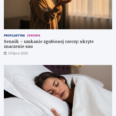
z
z
a
n
?
a
c
z
e
n
PROFILAKTYKA
ZDROWIE
i
Sennik – szukanie zgubionej rzeczy: ukryte
e
znaczenie snu
s
n
19 lipca 2026
u