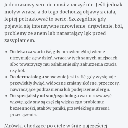
Jednorazowy sen nie musi znaczyć nic. Jeśli jednak
motyw wraca, a do tego dochodzą objawy z ciała,
lepiej potraktować to serio. Szczególnie gdy
pojawia się intensywne mrowienie, drętwienie, ból,
problemy ze snem lub narastający lęk przed
zasypianiem.
Do lekarza
warto iść, gdy mrowienie/drętwienie
utrzymuje się w dzień, wraca w tych samych miejscach
albo towarzyszy mu osłabienie siły, zaburzenia czucia
czy ból.
Do dermatologa
sensownie jest trafić, gdy występuje
przewlekły świąd, widoczne zmiany skórne, przeczosy,
nawracające podrażnienia lub podejrzenie alergii.
Do specjalisty od snu/psychologa
warto rozważyć
wizytę, gdy sny są częścią większego problemu:
bezsenności, ataków paniki, przewlekłego stresu i
przeciążenia.
Mrówki chodzące po ciele w śnie najczęściej