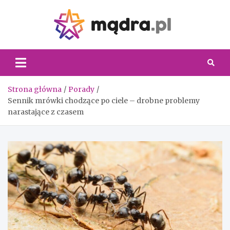
Skip
to
content
Madra.
Strona główna
Porady
Sennik mrówki chodzące po ciele – drobne problemy
narastające z czasem