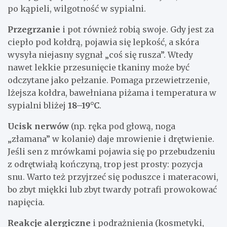
po kąpieli, wilgotność w sypialni.
Przegrzanie
i pot również robią swoje. Gdy jest za
ciepło pod kołdrą, pojawia się lepkość, a skóra
wysyła niejasny sygnał „coś się rusza”. Wtedy
nawet lekkie przesunięcie tkaniny może być
odczytane jako pełzanie. Pomaga przewietrzenie,
lżejsza kołdra, bawełniana piżama i temperatura w
sypialni bliżej
18–19°C
.
Ucisk nerwów
(np. ręka pod głową, noga
„złamana” w kolanie) daje mrowienie i drętwienie.
Jeśli sen z mrówkami pojawia się po przebudzeniu
z odrętwiałą kończyną, trop jest prosty: pozycja
snu. Warto też przyjrzeć się poduszce i materacowi,
bo zbyt miękki lub zbyt twardy potrafi prowokować
napięcia.
Reakcje alergiczne
i podrażnienia (kosmetyki,