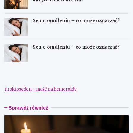
Sen o omdleniu – co może oznaczać?
Sen o omdleniu – co może oznaczać?
S
S
e
e
n
n
n
n
i
i
Proktosedon - maść na hemoroidy
k
k
–
–
d
s
a
z
Sprawdź również
ć
u
p
k
i
a
e
n