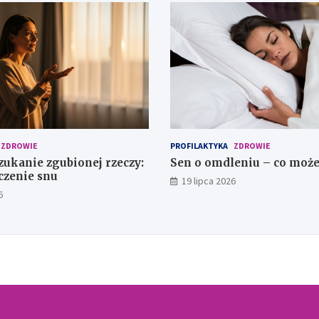
ZDROWIE
PROFILAKTYKA
ZDROWIE
zukanie zgubionej rzeczy:
Sen o omdleniu – co może
czenie snu
19 lipca 2026
6