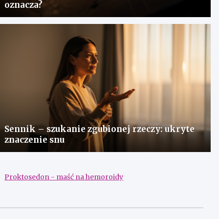
oznacza?
Sennik – szukanie zgubionej rzeczy: ukryte
znaczenie snu
Proktosedon - maść na hemoroidy