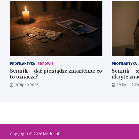
PROFILAKTYKA
ZDROWIE
PROFILAKTYKA
Sennik – dać pieniądze zmarłemu: co
Sennik – s
to oznacza?
ukryte zna
20 lipca 2026
19 lipca 202
Copyright © 2026
Madra.pl