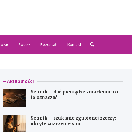
.pl
rowie
Związki
Pozostałe
Kontakt
Aktualności
Sennik – dać pieniądze zmarłemu: co
to oznacza?
Sennik – szukanie zgubionej rzeczy:
ukryte znaczenie snu