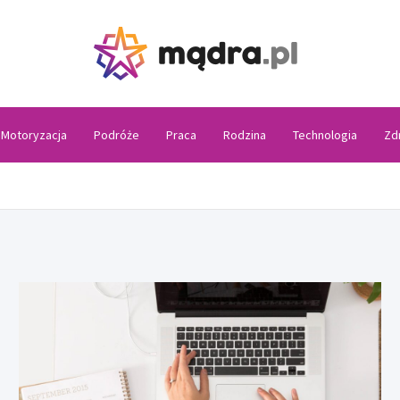
Madra
Motoryzacja
Podróże
Praca
Rodzina
Technologia
Zd