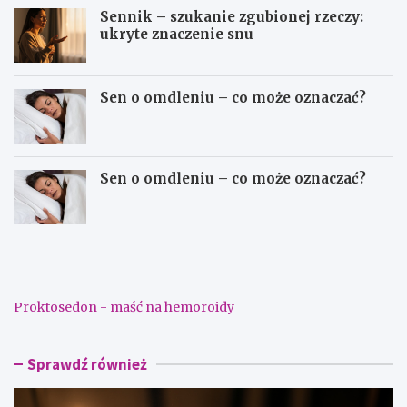
Sennik – szukanie zgubionej rzeczy:
ukryte znaczenie snu
Sen o omdleniu – co może oznaczać?
Sen o omdleniu – co może oznaczać?
S
S
e
e
n
n
n
n
i
i
Proktosedon - maść na hemoroidy
k
k
–
–
d
s
a
z
Sprawdź również
ć
u
p
k