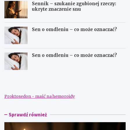
Sennik – szukanie zgubionej rzeczy:
ukryte znaczenie snu
Sen o omdleniu – co może oznaczać?
Sen o omdleniu – co może oznaczać?
S
S
e
e
n
n
n
n
i
i
Proktosedon - maść na hemoroidy
k
k
–
–
d
s
a
z
Sprawdź również
ć
u
p
k
i
a