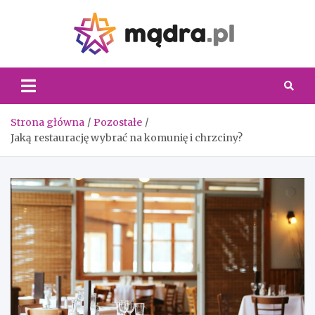
Skip
to
content
Madra.
Strona główna
Pozostałe
Jaką restaurację wybrać na komunię i chrzciny?