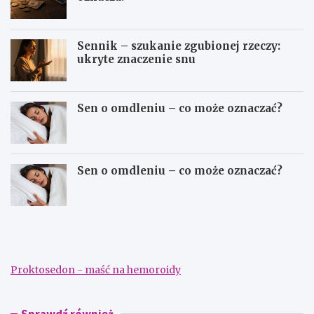
Sennik – szukanie zgubionej rzeczy:
ukryte znaczenie snu
Sen o omdleniu – co może oznaczać?
Sen o omdleniu – co może oznaczać?
S
S
e
e
n
n
n
n
i
i
Proktosedon - maść na hemoroidy
k
k
–
–
d
s
a
z
Sprawdź również