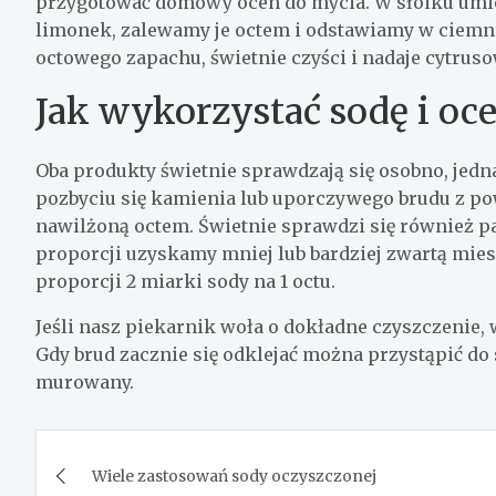
przygotować domowy ocen do mycia. W słoiku umie
limonek, zalewamy je octem i odstawiamy w ciemn
octowego zapachu, świetnie czyści i nadaje cytrus
Jak wykorzystać sodę i oc
Oba produkty świetnie sprawdzają się osobno, jedna
pozbyciu się kamienia lub uporczywego brudu z p
nawilżoną octem. Świetnie sprawdzi się również pa
proporcji uzyskamy mniej lub bardziej zwartą mie
proporcji 2 miarki sody na 1 octu.
Jeśli nasz piekarnik woła o dokładne czyszczenie, 
Gdy brud zacznie się odklejać można przystąpić do
murowany.
Nawigacja
Wiele zastosowań sody oczyszczonej
wpisu