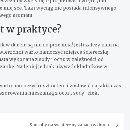
szczamy wyciśnięte już połówki cytryn i/lub
e miejsce. Taki wyciąg nie posiada intensywnego
owego aromatu.
et w praktyce?
k w duecie są nie do przebicia! Jeśli zależy nam na
owierzchni warto namoczyć miejsce ściereczką
sta wykonana z sody i octu: w zależności od
szankę. Najlepiej jednak używać składników w
warto namoczyć ruszt octem i zostawić na jakiś czas.
 szorowania mieszanką z octu i sody- efekt
Sposoby na świąteczny zapach w domu