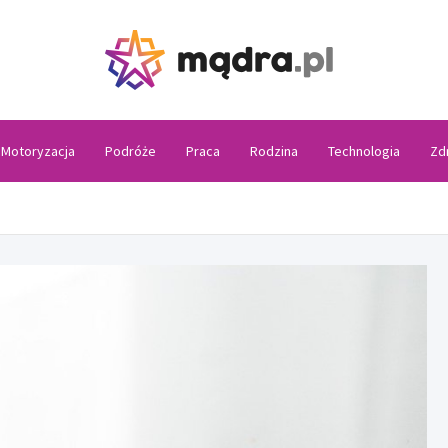
Madra
Motoryzacja
Podróże
Praca
Rodzina
Technologia
Zd