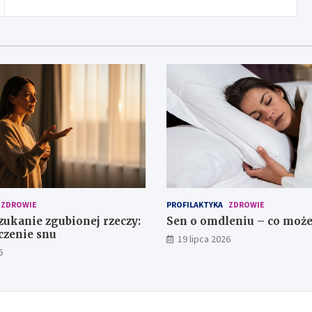
ZDROWIE
PROFILAKTYKA
ZDROWIE
zukanie zgubionej rzeczy:
Sen o omdleniu – co może
czenie snu
19 lipca 2026
6