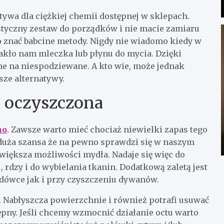
tywa dla ciężkiej chemii dostępnej w sklepach.
styczny zestaw do porządków i nie macie zamiaru
o znać babcine metody. Nigdy nie wiadomo kiedy w
akło nam mleczka lub płynu do mycia. Dzięki
 na niespodziewane. A kto wie, może jednak
sze alternatywy.
a oczyszczona
no
. Zawsze warto mieć chociaż niewielki zapas tego
c duża szansa że na pewno sprawdzi się w naszym
większa możliwości mydła. Nadaje się więc do
rdzy i do wybielania tkanin. Dodatkową zaletą jest
dówce jak i przy czyszczeniu dywanów.
. Nabłyszcza powierzchnie i również potrafi usuwać
ępny. Jeśli chcemy wzmocnić działanie octu warto