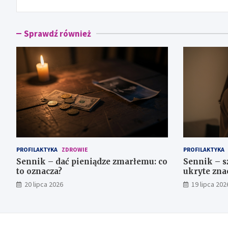
Sprawdź również
PROFILAKTYKA
ZDROWIE
PROFILAKTYKA
Sennik – dać pieniądze zmarłemu: co
Sennik – s
to oznacza?
ukryte zna
20 lipca 2026
19 lipca 202