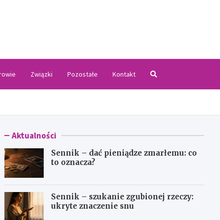
.pl
rowie
Związki
Pozostałe
Kontakt
Aktualności
Sennik – dać pieniądze zmarłemu: co
to oznacza?
Sennik – szukanie zgubionej rzeczy:
ukryte znaczenie snu