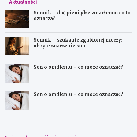
Aktualności
Sennik – dać pieniądze zmarłemu: co to
oznacza?
Sennik – szukanie zgubionej rzeczy:
ukryte znaczenie snu
Sen o omdleniu – co może oznaczać?
Sen o omdleniu – co może oznaczać?
S
S
e
e
n
n
n
n
i
i