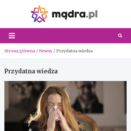
Skip
to
content
Madra.
Strona główna
Newsy
Przydatna wiedza
Przydatna wiedza